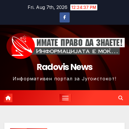
Skip
Fri. Aug 7th, 2026
12:24:40 PM
to
content
Radovis News
Информативен портал за Југоистокот!