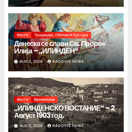
Вести
Традиција, Обичаи И Култура
Денеска се слави Св. Пророк
Илија – „ИЛИНДЕН“
AUG 2, 2026
RADOVIS NEWS
Вести
Времеплов
„ИЛИНДЕНСКО ВОСТАНИЕ“ – 2
Август 1903 год.
AUG 2, 2026
RADOVIS NEWS