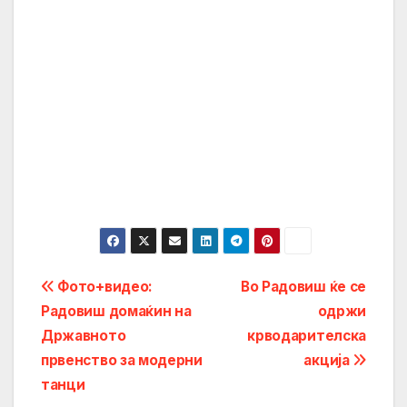
Post
Фото+видео:
Во Радовиш ќе се
Радовиш домаќин на
одржи
navigation
Државното
крводарителска
првенство за модерни
акција
танци