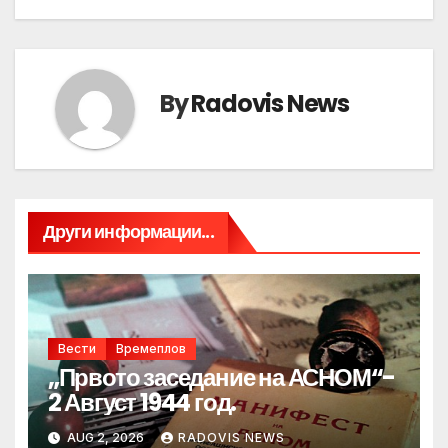
By
Radovis News
Други информации...
Вести
Времеплов
„Првото заседание на АСНОМ“-
2 Август 1944 год.
AUG 2, 2026
RADOVIS NEWS