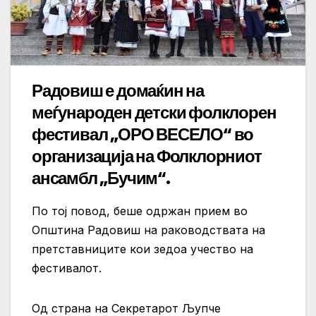
Радовиш е домаќин на
меѓународен детски фолклорен
фестивал „ОРО ВЕСЕЛО“ во
организација на Фолклорниот
ансамбл „Бучим“.
По тој повод, беше одржан прием во
Општина Радовиш на раководствата на
претставниците кои зедоа учество на
фестивалот.
Од страна на Секретарот Љупче