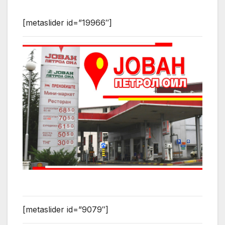
[metaslider id=”19966″]
[metaslider id=”9079″]