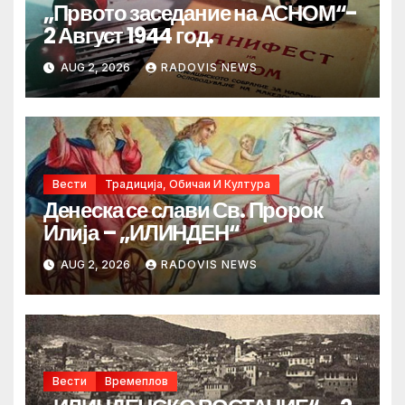
„Првото заседание на АСНОМ“-
2 Август 1944 год.
AUG 2, 2026
RADOVIS NEWS
Вести
Традиција, Обичаи И Култура
Денеска се слави Св. Пророк
Илија – „ИЛИНДЕН“
AUG 2, 2026
RADOVIS NEWS
Вести
Времеплов