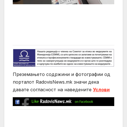
Преземањето содржини и фотографии од
порталот RadovisNews.mk значи дека
давате согласност на нaведените
Услови