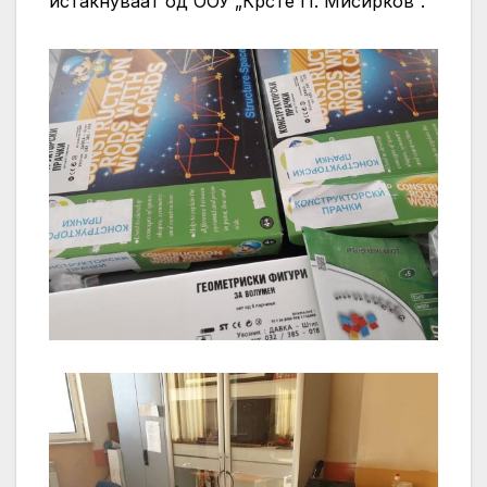
истакнуваат од ООУ „Крсте П. Мисирков“.