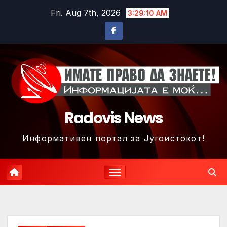
Skip
Fri. Aug 7th, 2026
3:29:13 AM
to
content
Radovis News
Информативен портал за Југоистокот!