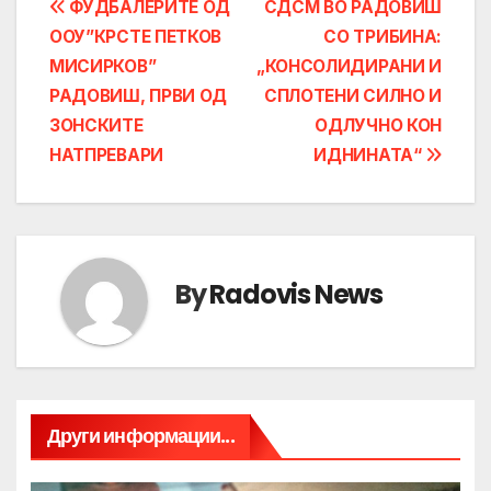
Post
ФУДБАЛЕРИТЕ ОД
СДСМ ВО РАДОВИШ
ООУ”КРСТЕ ПЕТКОВ
СО ТРИБИНА:
navigation
МИСИРКОВ”
„КОНСОЛИДИРАНИ И
РАДОВИШ, ПРВИ ОД
СПЛОТЕНИ СИЛНО И
ЗОНСКИТЕ
ОДЛУЧНО КОН
НАТПРЕВАРИ
ИДНИНАТА“
By
Radovis News
Други информации...