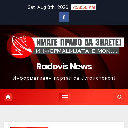
Skip
Sat. Aug 8th, 2026
7:53:52 AM
to
content
Radovis News
Информативен портал за Југоистокот!