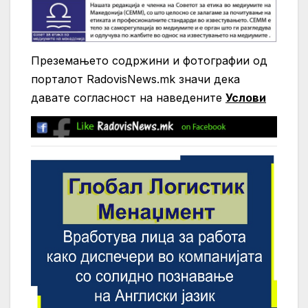
Преземањето содржини и фотографии од
порталот RadovisNews.mk значи дека
давате согласност на нaведените
Услови