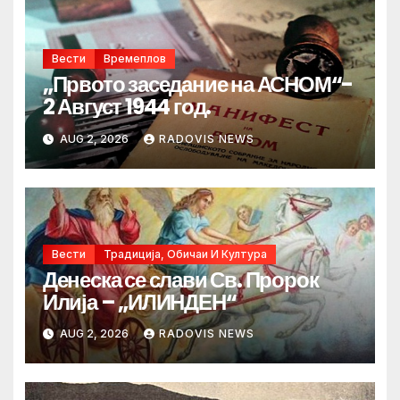
Вести
Времеплов
„Првото заседание на АСНОМ“-
2 Август 1944 год.
AUG 2, 2026
RADOVIS NEWS
Вести
Традиција, Обичаи И Култура
Денеска се слави Св. Пророк
Илија – „ИЛИНДЕН“
AUG 2, 2026
RADOVIS NEWS