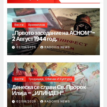
Вести
Времеплов
„Првото заседание на АСНОМ“-
2 Август 1944 год.
02/08/2026
RADOVIS NEWS
Вести
Традиција, Обичаи И Култура
Денеска се слави Св. Пророк
Илија – „ИЛИНДЕН“
02/08/2026
RADOVIS NEWS