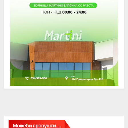
Можеби пропушти....