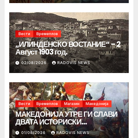
Вести
Времеплов
„ИЛИНДЕНСКО ВОСТАНИЕ“ – 2
Август 1903 год.
02/08/2026
RADOVIS NEWS
Вести
Времеплов
Магазин
Македонија
МАКЕДОНИЈА УТРЕ ГИ СЛАВИ
ДВАТА ИСТОРИСКИ
ИЛИНДЕНА!
01/08/2026
RADOVIS NEWS