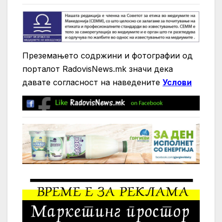
Преземањето содржини и фотографии од
порталот RadovisNews.mk значи дека
давате согласност на нaведените
Услови