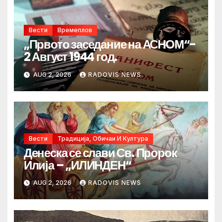
Вести
Времеплов
„Првото заседание на АСНОМ“-
2 Август 1944 год.
AUG 2, 2026
RADOVIS NEWS
Вести
Традиција, Обичаи И Култура
Денеска се слави Св. Пророк
Илија – „ИЛИНДЕН“
AUG 2, 2026
RADOVIS NEWS