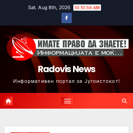
Skip
Sat. Aug 8th, 2026
10:10:59 AM
to
content
Radovis News
Информативен портал за Југоистокот!