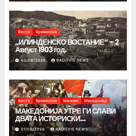
Вести
Времеплов
„ИЛИНДЕНСКО ВОСТАНИЕ“ – 2
Август 1903 год.
02/08/2026
RADOVIS NEWS
Вести
Времеплов
Магазин
Македонија
МАКЕДОНИЈА УТРЕ ГИ СЛАВИ
ДВАТА ИСТОРИСКИ
ИЛИНДЕНА!
01/08/2026
RADOVIS NEWS