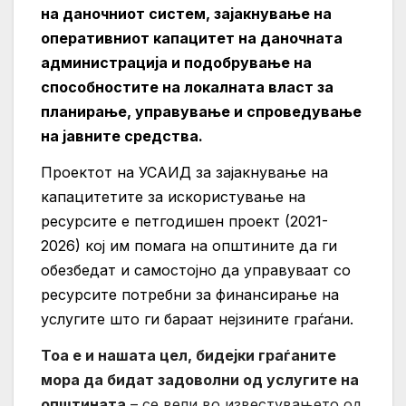
на даночниот систем, зајакнување на
оперативниот капацитет на даночната
администрација и подобрување на
способностите на локалната власт за
планирање, управување и спроведување
на јавните средства.
Проектот на УСАИД за зајакнување на
капацитетите за искористување на
ресурсите е петгодишен проект (2021-
2026) кој им помага на општините да ги
обезбедат и самостојно да управуваат со
ресурсите потребни за финансирање на
услугите што ги бараат нејзините граѓани.
Тоа е и нашата цел, бидејки граѓаните
мора да бидат задоволни од услугите на
општината
– се вели во известувањето од