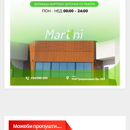
Можеби пропушти....