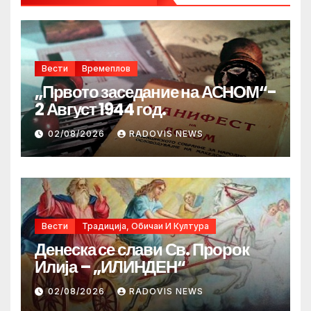
Вести
Времеплов
„Првото заседание на АСНОМ“-
2 Август 1944 год.
02/08/2026
RADOVIS NEWS
Вести
Традиција, Обичаи И Култура
Денеска се слави Св. Пророк
Илија – „ИЛИНДЕН“
02/08/2026
RADOVIS NEWS