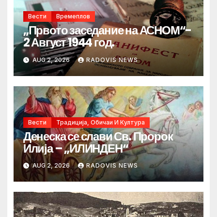
Вести
Времеплов
„Првото заседание на АСНОМ“-
2 Август 1944 год.
AUG 2, 2026
RADOVIS NEWS
Вести
Традиција, Обичаи И Култура
Денеска се слави Св. Пророк
Илија – „ИЛИНДЕН“
AUG 2, 2026
RADOVIS NEWS