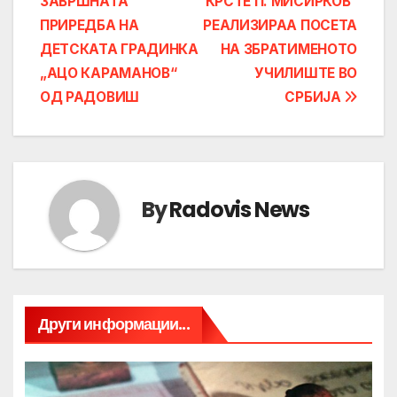
ЗАВРШНАТА
КРСТЕ П. МИСИРКОВ”
navigation
ПРИРЕДБА НА
РЕАЛИЗИРАА ПОСЕТА
ДЕТСКАТА ГРАДИНКА
НА ЗБРАТИМЕНОТО
„АЦО КАРАМАНОВ“
УЧИЛИШТЕ ВО
ОД РАДОВИШ
СРБИЈА
By
Radovis News
Други информации...