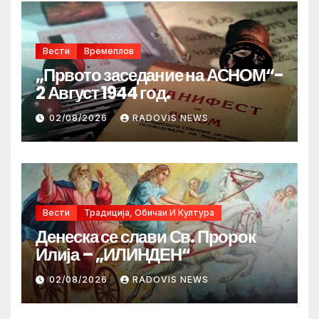
Вести
Времеплов
„Првото заседание на АСНОМ“-
2 Август 1944 год.
02/08/2026
RADOVIS NEWS
Вести
Традиција, Обичаи И Култура
Денеска се слави Св. Пророк
Илија – „ИЛИНДЕН“
02/08/2026
RADOVIS NEWS