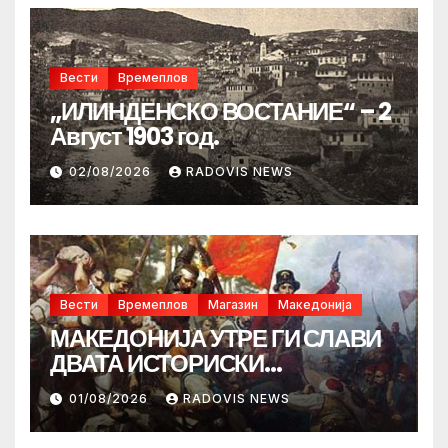
Вести
Времеплов
„ИЛИНДЕНСКО ВОСТАНИЕ“ – 2
Август 1903 год.
02/08/2026
RADOVIS NEWS
Вести
Времеплов
Магазин
Македонија
МАКЕДОНИЈА УТРЕ ГИ СЛАВИ
ДВАТА ИСТОРИСКИ
ИЛИНДЕНА!
01/08/2026
RADOVIS NEWS