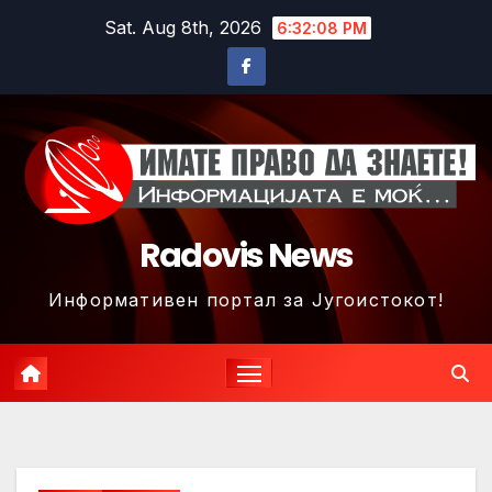
Skip
Sat. Aug 8th, 2026
6:32:11 PM
to
content
Radovis News
Информативен портал за Југоистокот!