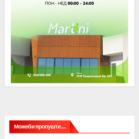
Можеби пропушти....