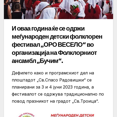
И оваа година ќе се одржи
меѓународен детски фолклорен
фестивал „ОРО ВЕСЕЛО“ во
организација на Фолклорниот
ансамбл „Бучим“.
Дефилето како и програмскиот дел на
плоштадот „Св.Спасо Радовишки“ се
планирани за 3 и 4 јуни 2023 година, а
фестивалот се одржува традиционално по
повод празникот на градот „Св.Троица“.