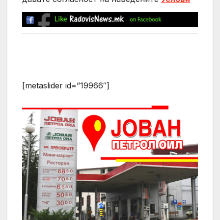
[metaslider id=”19966″]