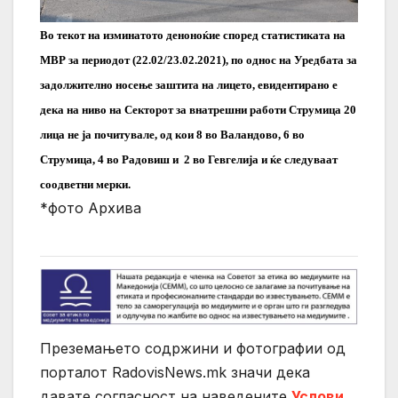
Во текот на изминатото деноноќие според статистиката на
МВР за периодот (22.02/23.02.2021), по однос на Уредбата за
задолжително носење заштита на лицето, евидентирано е
дека на ниво на Секторот за внатрешни работи Струмица 20
лицa не ја почитувалe, од кои 8 во Валандово, 6 во
Струмица, 4 во Радовиш и 2 во Гевгелија и ќе следуваат
соодветни мерки.
*фото Архива
Преземањето содржини и фотографии од
порталот RadovisNews.mk значи дека
давате согласност на нaведените
Услови