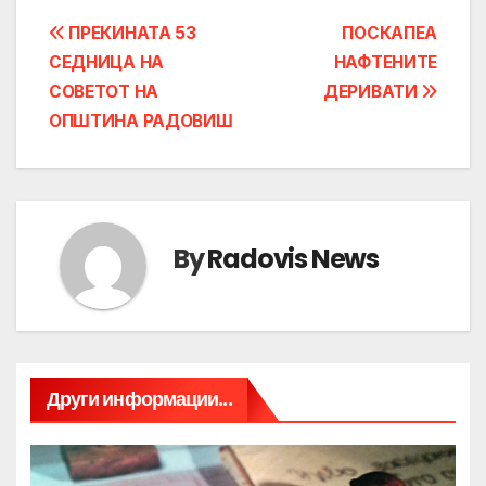
Post
ПРЕКИНАТА 53
ПОСКАПЕА
СЕДНИЦА НА
НАФТЕНИТЕ
navigation
СОВЕТОТ НА
ДЕРИВАТИ
ОПШТИНА РАДОВИШ
By
Radovis News
Други информации...