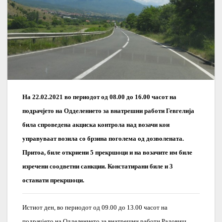
На 22.02.2021 во периодот од 08.00 до 16.00 часот на
подрачјето на Одделението за внатрешни работи Гевгелија
била спроведена акциска контрола над возачи кои
управуваат возила со брзина поголема од дозволената.
Притоа, биле откриени 5 прекршоци и на возачите им биле
изречени соодветни санкции. Констатирани биле и 3
останати прекршоци.
Истиот ден, во периодот од 09.00 до 13.00 часот на
подрачјето на Одделението за внатрешни работи Радовиш