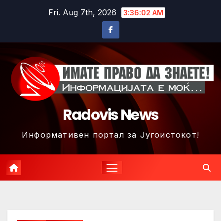
Skip
Fri. Aug 7th, 2026
3:36:04 AM
to
content
Radovis News
Информативен портал за Југоистокот!