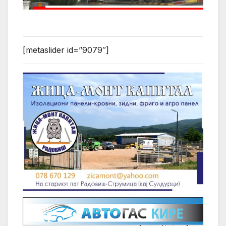
[metaslider id=”9079″]