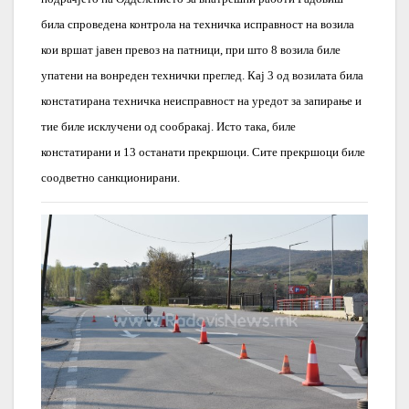
била спроведена контрола на техничка исправност на возила
кои вршат јавен превоз на патници, при што 8 возила биле
упатени на вонреден технички преглед. Кај 3 од возилата била
констатирана техничка неисправност на уредот за запирање и
тие биле исклучени од сообракај. Исто така, биле
констатирани и 13 останати прекршоци. Сите прекршоци биле
соодветно санкционирани.