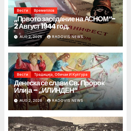
Вести
Времеплов
„Првото заседание на АСНОМ“-
2 Август 1944 год.
AUG 2, 2026
RADOVIS NEWS
Вести
Традиција, Обичаи И Култура
Денеска се слави Св. Пророк
Илија – „ИЛИНДЕН“
AUG 2, 2026
RADOVIS NEWS