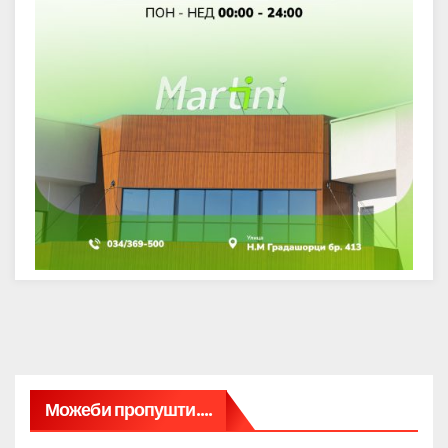
Можеби пропушти....