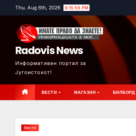
Skip
Thu. Aug 6th, 2026
9:16:00 PM
to
content
Radovis News
Информативен портал за
Југоистокот!
ВЕСТИ
МАГАЗИН
БИЛБОРД
Вести