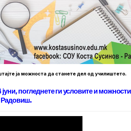
ајте ја можноста да станете дел од училиштето.
 јуни, погледнете ги условите и можности
“ Радовиш.