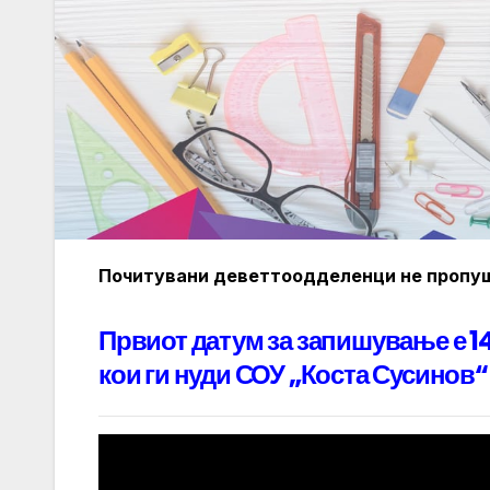
Почитувани деветтоодделенци не пропушт
Првиот датум за запишување е 14
кои ги нуди СОУ „Коста Сусинов