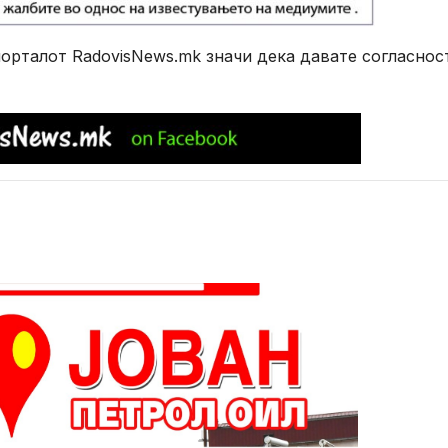
рталот RadovisNews.mk значи дека давате согласнос