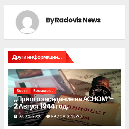
By
Radovis News
Други информации...
Вести
Времеплов
„Првото заседание на АСНОМ“-
2 Август 1944 год.
AUG 2, 2026
RADOVIS NEWS