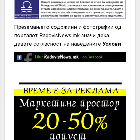
Преземањето содржини и фотографии од
порталот RadovisNews.mk значи дека
давате согласност на нaведените
Услови