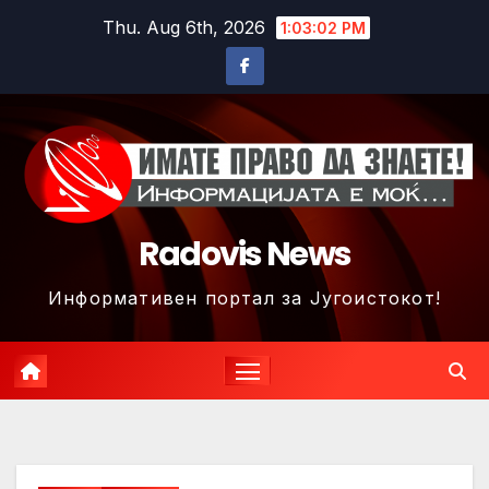
Skip
Thu. Aug 6th, 2026
1:03:05 PM
to
content
Radovis News
Информативен портал за Југоистокот!