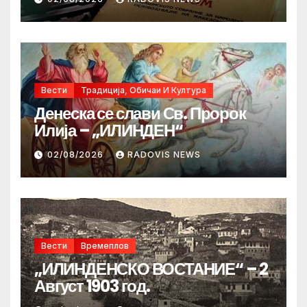
Вести
Традиција, Обичаи И Култура
Денеска се слави Св. Пророк
Илија – „ИЛИНДЕН“
02/08/2026
RADOVIS NEWS
Вести
Времеплов
„ИЛИНДЕНСКО ВОСТАНИЕ“ – 2
Август 1903 год.