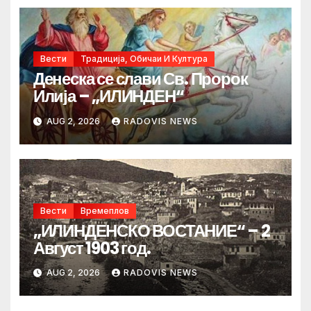
Вести
Традиција, Обичаи И Култура
Денеска се слави Св. Пророк
Илија – „ИЛИНДЕН“
AUG 2, 2026
RADOVIS NEWS
Вести
Времеплов
„ИЛИНДЕНСКО ВОСТАНИЕ“ – 2
Август 1903 год.
AUG 2, 2026
RADOVIS NEWS