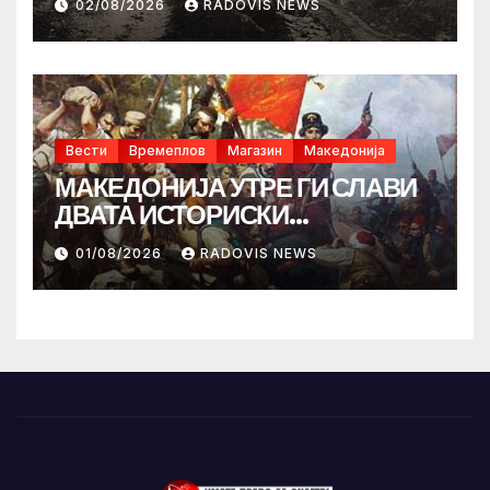
02/08/2026
RADOVIS NEWS
Вести
Времеплов
Магазин
Македонија
МАКЕДОНИЈА УТРЕ ГИ СЛАВИ
ДВАТА ИСТОРИСКИ
ИЛИНДЕНА!
01/08/2026
RADOVIS NEWS