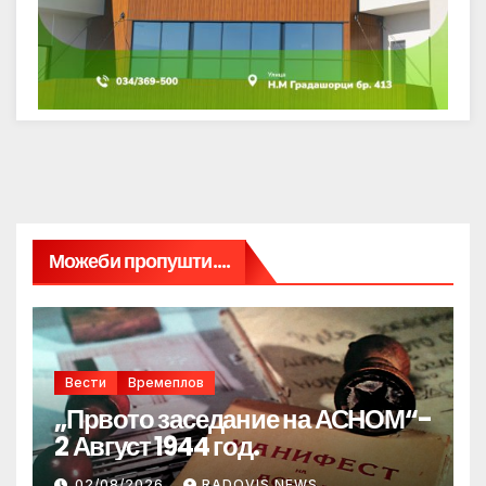
Можеби пропушти....
Вести
Времеплов
„Првото заседание на АСНОМ“-
2 Август 1944 год.
02/08/2026
RADOVIS NEWS