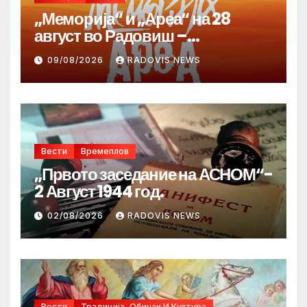
„Меморија“ и „Ареа“ на 28
август во Радовиш –
продолжува традицијата за
09/08/2026
RADOVIS NEWS
Денот на македонските рудари
Вести
Времеплов
„Првото заседание на АСНОМ“-
2 Август 1944 год.
02/08/2026
RADOVIS NEWS
Вести
Традиција, Обичаи И Култура