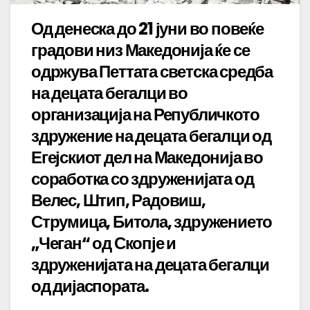
Од денеска до 21 јуни во повеќе
градови низ Македонија ќе се
одржува Петтата светска средба
на децата бегалци во
организација на Републичкото
здружение на децата бегалци од
Егејскиот дел на Македонија во
соработка со здруженијата од
Велес, Штип, Радовиш,
Струмица, Битола, здружението
„Чеган“ од Скопје и
здруженијата на децата бегалци
од дијаспората.