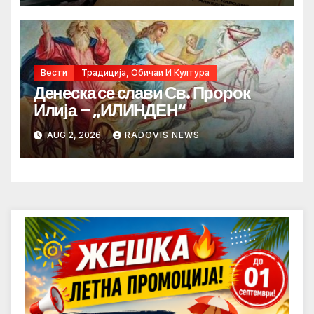
Вести
Традиција, Обичаи И Култура
Денеска се слави Св. Пророк
Илија – „ИЛИНДЕН“
AUG 2, 2026
RADOVIS NEWS