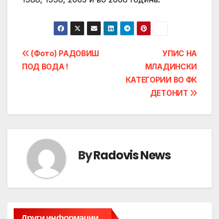
Post
(Фото) РАДОВИШ
УПИС НА
ПОД ВОДА !
МЛАДИНСКИ
navigation
КАТЕГОРИИ ВО ФК
ДЕТОНИТ
By
Radovis News
Други информации...