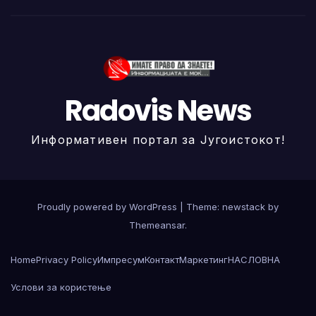
Radovis News
Информативен портал за Југоистокот!
Proudly powered by WordPress
|
Theme: newstack by
Themeansar
.
Home
Privacy Policy
Импресум
Контакт
Маркетинг
НАСЛОВНА
Услови за користење