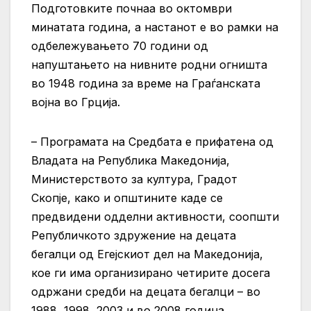
Подготовките почнаа во октомври
минатата година, а настанот е во рамки на
одбележувањето 70 години од
напуштањето на нивните родни огништа
во 1948 година за време на Граѓанската
војна во Грција.
– Програмата на Средбата е прифатена од
Владата на Република Македонија,
Министерството за култура, Градот
Скопје, како и општините каде се
предвидени одделни активности, соопшти
Републичкото здружение на децата
бегалци од Егејскиот дел на Македонија,
кое ги има организирано четирите досега
одржани средби на децата бегалци – во
1988, 1998, 2003 и во 2008 година
.