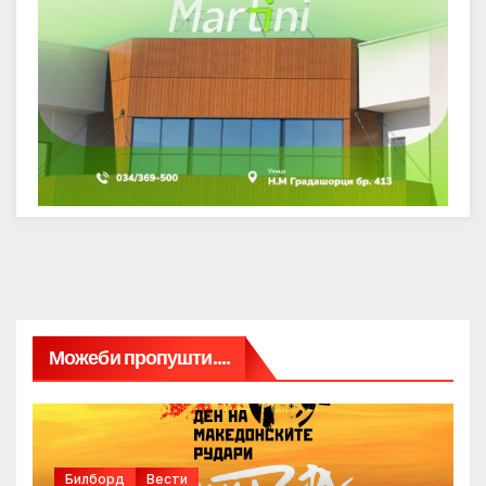
Можеби пропушти....
Билборд
Вести