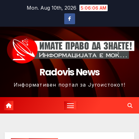
Skip
Mon. Aug 10th, 2026
5:06:09 AM
to
content
Radovis News
Информативен портал за Југоистокот!