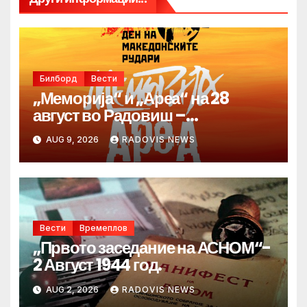
Билборд
Вести
„Меморија“ и „Ареа“ на 28
август во Радовиш –
продолжува традицијата за
AUG 9, 2026
RADOVIS NEWS
Денот на македонските рудари
Вести
Времеплов
„Првото заседание на АСНОМ“-
2 Август 1944 год.
AUG 2, 2026
RADOVIS NEWS