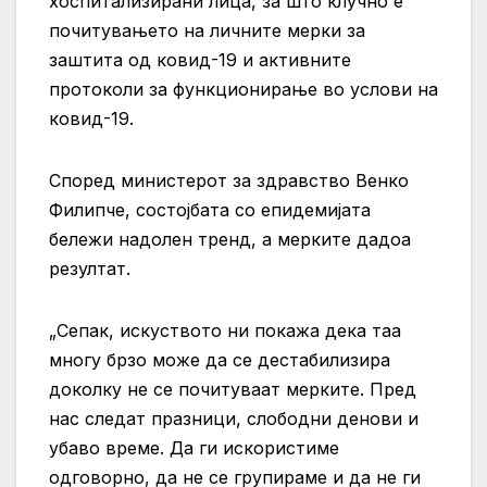
хоспитализирани лица, за што клучно е
почитувањето на личните мерки за
заштита од ковид-19 и активните
протоколи за функционирање во услови на
ковид-19.
Според министерот за здравство Венко
Филипче, состојбата со епидемијата
бележи надолен тренд, а мерките дадоа
резултат.
„Сепак, искуството ни покажа дека таа
многу брзо може да се дестабилизира
доколку не се почитуваат мерките. Пред
нас следат празници, слободни денови и
убаво време. Да ги искористиме
одговорно, да не се групираме и да не ги