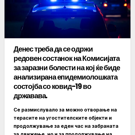
Денес треба да се одржи
редовен состанок на Комисијата
за заразни болести на кој ќе биде
анализирана епидемиолошката
состојба со ковид-19 во
државава.
Се размислувало за можно отворање на
терасите на угостителските објекти и
продолжување за еден час на забраната
за движење, но и за продолжување на