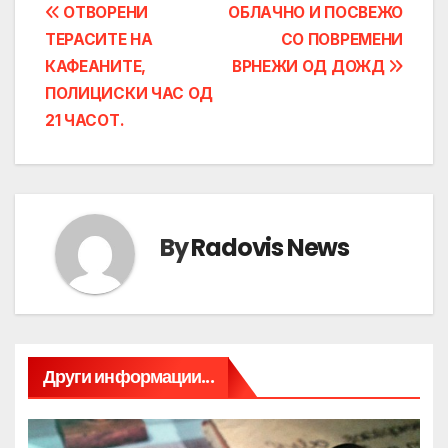
Post
ОТВОРЕНИ
ОБЛАЧНО И ПОСВЕЖО
ТЕРАСИТЕ НА
СО ПОВРЕМЕНИ
navigation
КАФЕАНИТЕ,
ВРНЕЖИ ОД ДОЖД
ПОЛИЦИСКИ ЧАС ОД
21 ЧАСОТ.
By
Radovis News
Други информации...