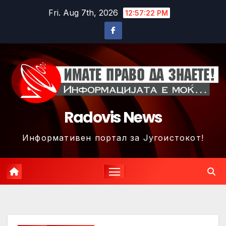
Skip
Fri. Aug 7th, 2026
12:57:25 PM
to
content
Radovis News
Информативен портал за Југоистокот!