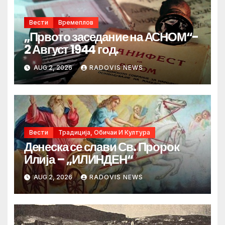
Вести
Времеплов
„Првото заседание на АСНОМ“-
2 Август 1944 год.
AUG 2, 2026
RADOVIS NEWS
Вести
Традиција, Обичаи И Култура
Денеска се слави Св. Пророк
Илија – „ИЛИНДЕН“
AUG 2, 2026
RADOVIS NEWS