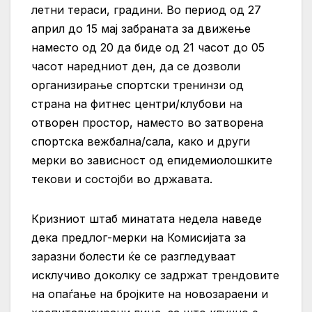
летни тераси, градини. Во период од 27
април до 15 мај забраната за движење
наместо од 20 да биде од 21 часот до 05
часот наредниот ден, да се дозволи
организирање спортски тренинзи од
страна на фитнес центри/клубови на
отворен простор, наместо во затворена
спортска вежбална/сала, како и други
мерки во зависност од епидемиолошките
текови и состојби во државата.
Кризниот штаб минатата недела наведе
дека предлог-мерки на Комисијата за
заразни болести ќе се разгледуваат
исклучиво доколку се задржат трендовите
на опаѓање на бројките на новозараени и