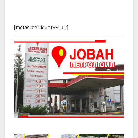
[metaslider id=”19966″]