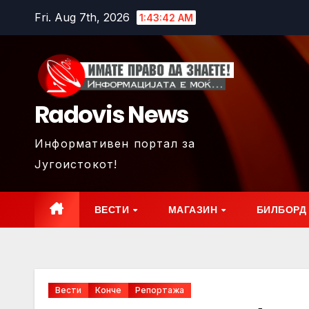
Skip
Fri. Aug 7th, 2026
1:43:44 AM
to
content
Radovis News
Информативен портал за
Југоистокот!
ВЕСТИ
МАГАЗИН
БИЛБОРД
Вести
Конче
Репортажа