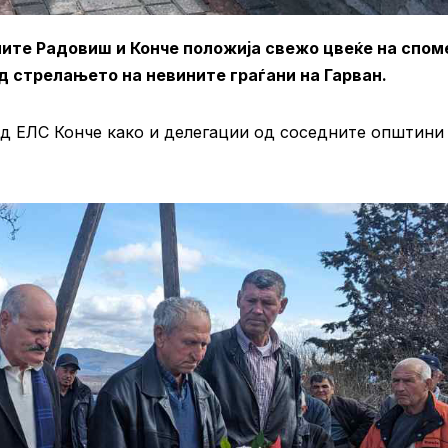
ните Радовиш и Конче положија свежо цвеќе на спом
од стрелањето на невините граѓани на Гарван.
од ЕЛС Конче како и делегации од соседните општини