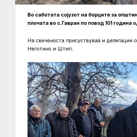
Во саботата сојузот на борците за општи
плочата во с.Гавран по повод 101 година 
На свеченоста присуствуваа и делегации 
Неготино и Штип.