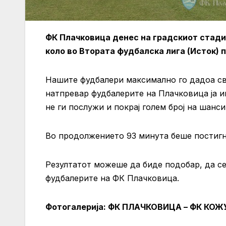
ФК Плачковица денес на градскиот стади
коло во Втората фудбалска лига (Исток) 
Нашите фудбалери максимално го дадоа сво
натпревар фудбалерите на Плачковица ја и
не ги послужи и покрај голем број на шанси
Во продолжението 93 минута беше постигн
Резултатот можеше да биде подобар, да се
фудбалерите на ФК Плачковица.
Фотогалерија
: ФК ПЛАЧКОВИЦА – ФК КОЖ