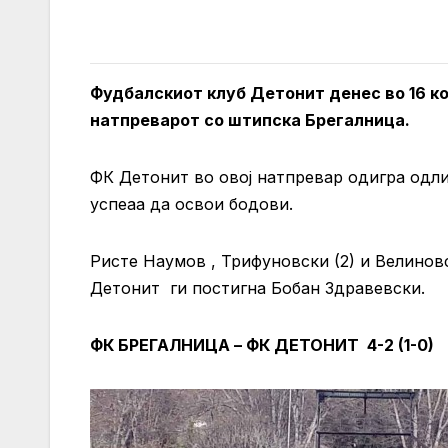
Фудбалскиот клуб Детонит денес во 16 ко
натпреварот со штипска Брегалница.
ФК Детонит во овој натпревар одигра одл
успеаа да освои бодови.
Ристе Наумов , Трифуновски (2) и Велинов
Детонит ги постигна Бобан Здравевски.
ФК БРЕГАЛНИЦА – ФК ДЕТОНИТ 4-2 (1-0)