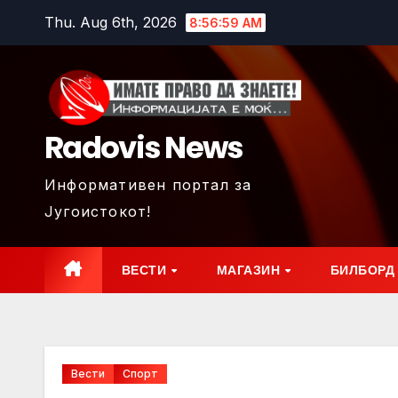
Skip
Thu. Aug 6th, 2026
8:57:01 AM
to
content
Radovis News
Информативен портал за
Југоистокот!
ВЕСТИ
МАГАЗИН
БИЛБОРД
Вести
Спорт