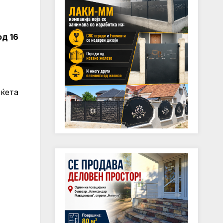
д 16
еќета