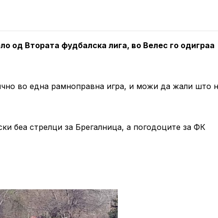
ло од Втората фудбалска лига, во Велес го одиграа
ично во една рамноправна игра, и можи да жали што 
ски беа стрелци за Брегалница, а погодоците за ФК