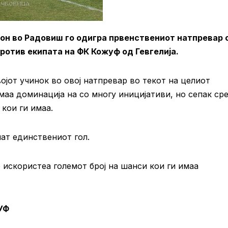
он во Радовиш го одигра првенствениот натпревар о
против екипата на ФК Кожуф од Гевгелија.
јот учинок во овој натпревар во текот на целиот
маа доминација на со многу иницијативи, но сепак ср
 кои ги имаа.
ат единствениот гол.
 искористеа големот број на шанси кои ги имаа
УФ