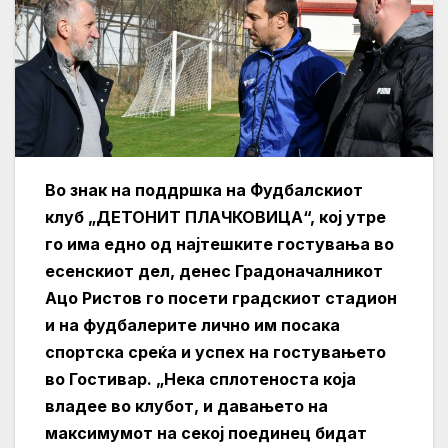
Во знак на поддршка на Фудбалскиот
клуб „ДЕТОНИТ ПЛАЧКОВИЦА“, кој утре
го има едно од најтешките гостувања во
есенскиот дел, денес Градоначалникот
Ацо Ристов го посети градскиот стадион
и на фудбалерите лично им посака
спортска среќа и успех на гостувањето
во Гостивар. „Нека сплотеноста која
владее во клубот, и давањето на
максимумот на секој поединец бидат