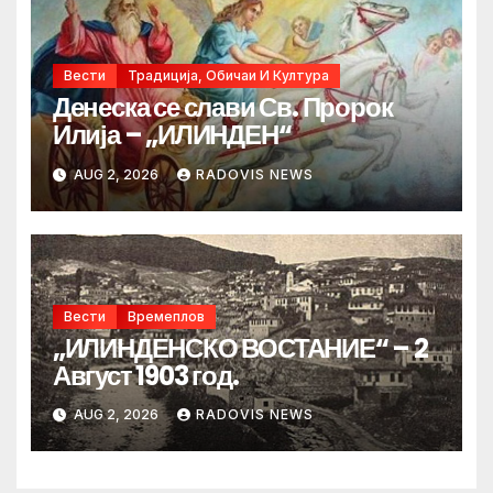
Вести
Традиција, Обичаи И Култура
Денеска се слави Св. Пророк
Илија – „ИЛИНДЕН“
AUG 2, 2026
RADOVIS NEWS
Вести
Времеплов
„ИЛИНДЕНСКО ВОСТАНИЕ“ – 2
Август 1903 год.
AUG 2, 2026
RADOVIS NEWS