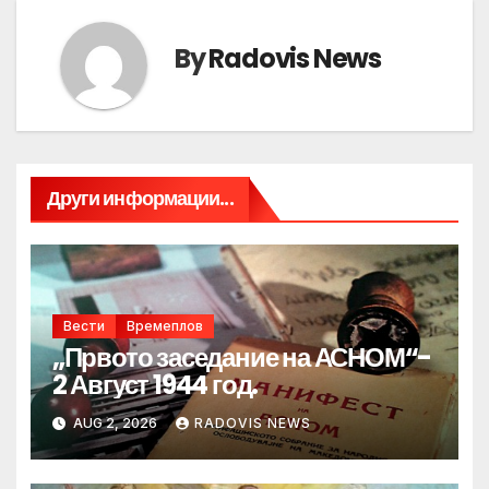
By
Radovis News
Други информации...
Вести
Времеплов
„Првото заседание на АСНОМ“-
2 Август 1944 год.
AUG 2, 2026
RADOVIS NEWS