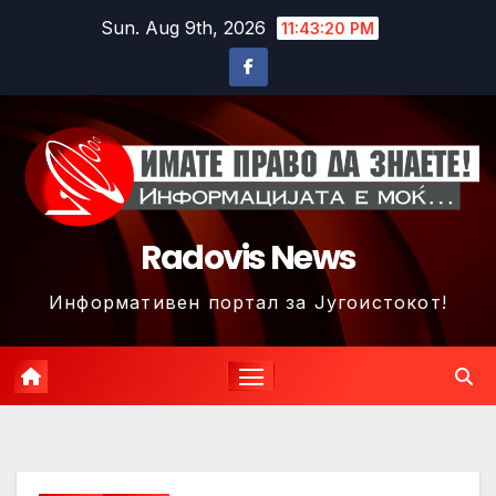
Skip
Sun. Aug 9th, 2026
11:43:22 PM
to
content
Radovis News
Информативен портал за Југоистокот!