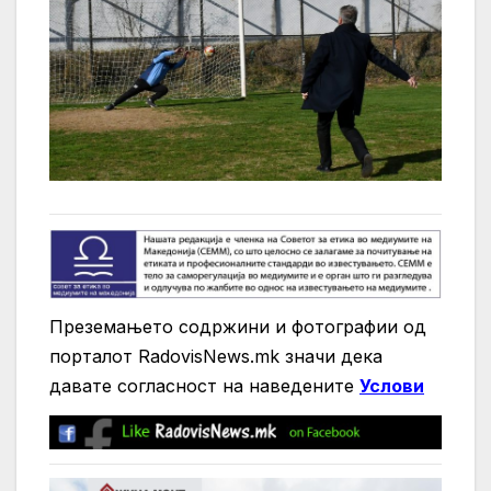
Преземањето содржини и фотографии од
порталот RadovisNews.mk значи дека
давате согласност на нaведените
Услови