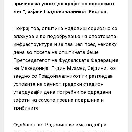
причина за успех до крајот на есенскиот
дел“, изјави Градоначалникот Ристов.
Покрај тоа, општина Радовиш сериозно се
вложува и во подобрување на спортската
инфраструктура и за таа цел пред неколку
дена во посета на општината беше
Претседателот на Фудбалската Федерација
на Македонија, Г-дин Муамед Сејдини, кој
заедно со Градоначалникот ги разгледаа
условите на самиот градски стадион
утврдувајќи дека потребни се одредени
зафати на самата тревна површина и
трибините.
Фудбалот во Радовиш ќе има подобра