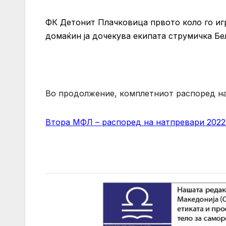
ФК Детонит Плачковица првото коло го игра
домаќин ја дочекува екипата струмичка Бе
Во продолжение, комплетниот распоред на
Втора МФЛ – распоред на натпревари 2022-