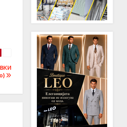
ОВКИ
о)