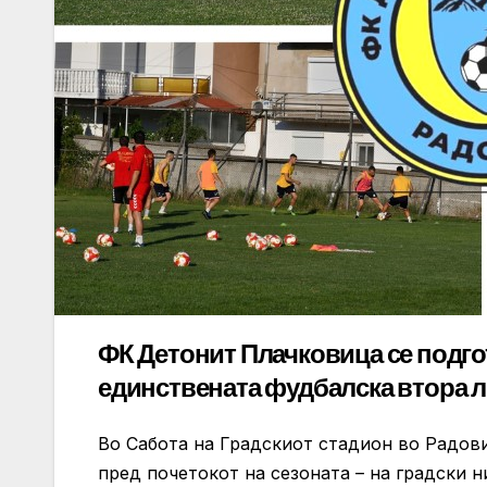
ФК Детонит Плачковица се подгот
единствената фудбалска втора л
Во Сабота на Градскиот стадион во Радови
пред почетокот на сезоната – на градски н