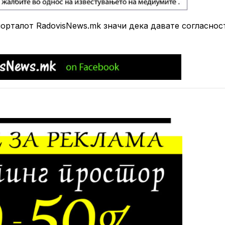
рталот RadovisNews.mk значи дека давате согласнос