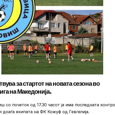
вува за стартот на новата сезона во
ига на Македонија.
ш со почеток од 17.30 часот ја има последната контр
и доаѓа екипата на ФК Кожуф од Гевгелија.