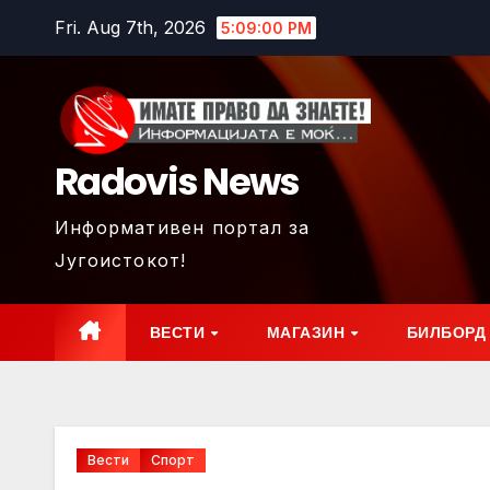
Skip
Fri. Aug 7th, 2026
5:09:02 PM
to
content
Radovis News
Информативен портал за
Југоистокот!
ВЕСТИ
МАГАЗИН
БИЛБОРД
Вести
Спорт