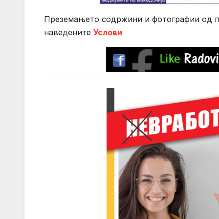
Преземањето содржини и фотографии од по
нaведените
Услови