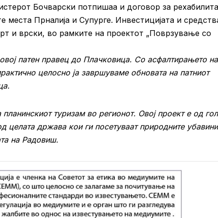
истерот Бочварски потпишаа и договор за рехабилита
те места Прналија и Супурге. Инвестицијата и средств
рт и врски, во рамките на проектот „Поврзување со
овој патен правец до Плачковица. Со асфалтирањето на
практично целосно ја завршуваме обновата на патниот
ца.
 планинскиот туризам во регионот. Овој проект е од го
 од целата држава кои ги посетуваат природните убавини
ата на Радовиш.