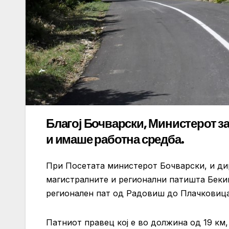
Благој Бочварски, Министерот за
и имаше работна средба.
При Посетата министерот Бочварски, и ди
магистралните и регионални патишта Беки
регионален пат од Радовиш до Плачковица
Патниот правец кој е во должина од 19 км