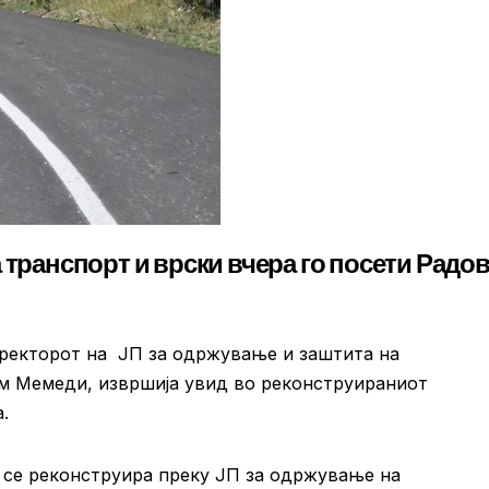
 транспорт и врски вчера го посети Радо
ректорот на ЈП за одржување и заштита на
м Мемеди, извршија увид во реконструираниот
.
, се реконструира преку ЈП за одржување на