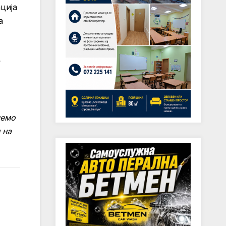
ција
а
лемо
 на