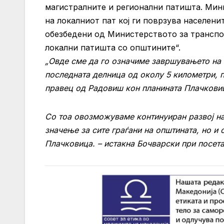
магистралните и регионални патишта. Мин
на локалниот пат кој ги поврзува населени
обезбедени од Министерството за транспо
локални патишта со општините“.
„Овде сме да го означиме завршувањето на 
последната делница од околу 5 километри, 
правец од Радовиш кон планината Плачкови
Со тоа овозможуваме континуиран развој на
значење за сите граѓани на општината, но и
Плачковица. – истакна Бочварски при посет