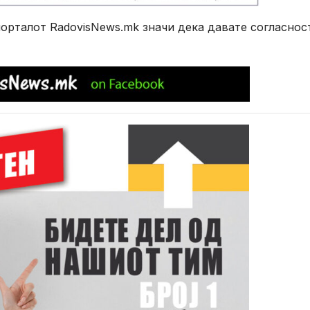
рталот RadovisNews.mk значи дека давате согласнос