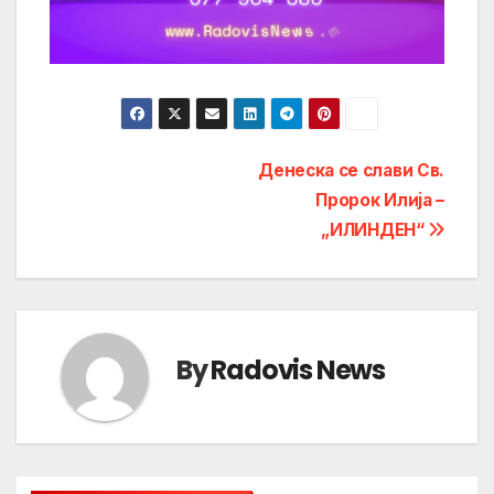
Post
Денеска се слави Св.
Пророк Илија –
navigation
„ИЛИНДЕН“
By
Radovis News