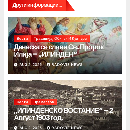
Други информации...
Вести
Традиција, Обичаи И Култура
Денеска се слави Св. Пророк
Илија – „ИЛИНДЕН“
AUG 2, 2026
RADOVIS NEWS
Вести
Времеплов
„ИЛИНДЕНСКО ВОСТАНИЕ“ – 2
Август 1903 год.
AUG 2, 2026
RADOVIS NEWS