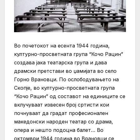
Во почетокот на есента 1944 година,
културно-просветната група “Кочо Рацин”
создава јака театарска група и дава
драмски претстави во џамијата во село
Горно Врановци. По ослободувањето на
Скопје, во културно-просветната група
“Кочо Рацин” од составот на единиците се
вклучуваат извесен број сртисти кои
почнуваат да градат професионален
македонски народен театар со драма,
опера и нешто подоцна балет… Во
октомври 1944 година во Врановци се