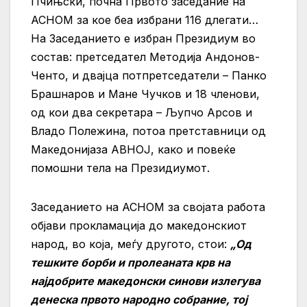
Пчињски, почна Првото заседание на
АСНОМ за кое беа избрани 116 длегати…
На Заседанието е избран Президиум во
состав: претседател Методија Андонов-
Ченто, и двајца потпретседатели – Панко
Брашнаров и Мане Чучков и 18 членови,
од кои два секретара – Љупчо Арсов и
Владо Полежина, потоа претставници од
Македонијаза АВНОЈ, како и повеќе
помошни тела на Президиумот.
Заседанието на АСНОМ за својата работа
објави прокламација до македонскиот
народ, во која, меѓу другото, стои:
„Од
тешките борби и пролеаната крв на
најдобрите македонски синови излегува
денеска првото народно собрание, тој