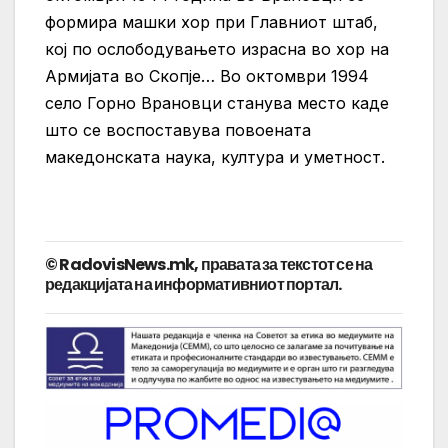
формира машки хор при Главниот штаб,
кој по ослободувањето израсна во хор на
Армијата во Скопје… Во октомври 1994
село Горно Врановци станува место каде
што се воспоставува повоената
македонската наука, култура и уметност.
© RadovisNews.mk, правата за текстот се на
редакцијата на информативниот портал.