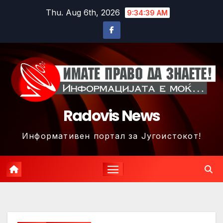
Skip
Thu. Aug 6th, 2026
9:34:42 AM
to
content
Radovis News
Информативен портал за Југоистокот!