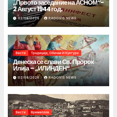
„Првото заседание на АСНОМ“-
2 Август 1944 год.
02/08/2026
RADOVIS NEWS
Вести
Традиција, Обичаи И Култура
Денеска се слави Св. Пророк
Илија – „ИЛИНДЕН“
02/08/2026
RADOVIS NEWS
Вести
Времеплов