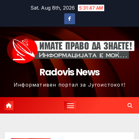
Skip
Sat. Aug 8th, 2026
5:31:50 AM
to
content
Radovis News
Информативен портал за Југоистокот!