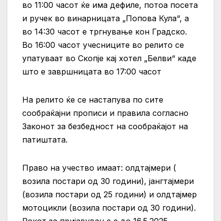
во 11:00 часот ќе има дефиле, потоа посета
и ручек во винарницата „Попова Кула“, а
во 14:30 часот е тргнување кон Градско.
Во 16:00 часот учесниците во релито се
упатуваат во Скопје кај хотел „Белви“ каде
што е завршницата во 17:00 часот
На релито ќе се настапува по сите
сообраќајни прописи и правила согласно
Законот за безбедност на сообраќајот на
патиштата.
Право на учество имаат: олдтајмери (
возила постари од 30 години), јангтајмери
(возила постари од 25 години) и олдтајмер
мотоцикли (возила постари од 30 години).
Рокот за пријавување е до 16.5.2025