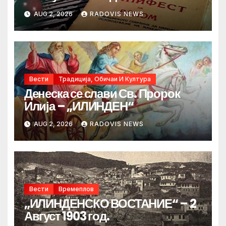
AUG 2, 2026
RADOVIS NEWS
Вести
Традиција, Обичаи И Култура
Денеска се слави Св. Пророк
Илија – „ИЛИНДЕН“
AUG 2, 2026
RADOVIS NEWS
Вести
Времеплов
„ИЛИНДЕНСКО ВОСТАНИЕ“ – 2
Август 1903 год.