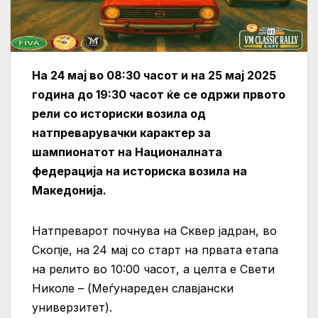
На 24 мај во 08:30 часот и на 25 мај 2025
година до 19:30 часот ќе се одржи првото
рели со историски возила од
натпреварувачки карактер за
шампионатот на Националната
федерација на историска возила на
Македонија.
Натпреварот почнува на Сквер јадран, во
Скопје, на 24 мај со старт на првата етапа
на релито во 10:00 часот, а целта е Свети
Николе – (Meѓунареден славјански
универзитет).