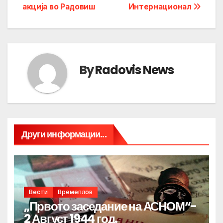
акција во Радовиш
Интернационал
By
Radovis News
Други информации...
Вести
Времеплов
„Првото заседание на АСНОМ“-
2 Август 1944 год.