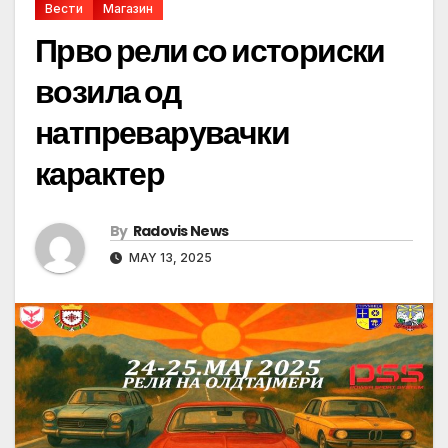
Вести
Магазин
Прво рели со историски
возила од
натпреварувачки
карактер
By
Radovis News
MAY 13, 2025