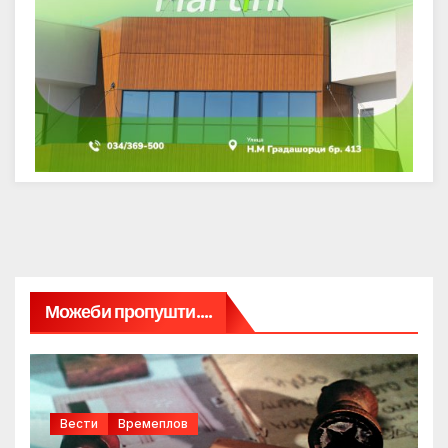
Можеби пропушти....
Вести
Времеплов