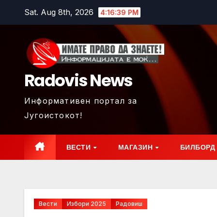
Skip
Sat. Aug 8th, 2026
4:16:42 PM
to
content
Radovis News
Информативен портал за
Југоистокот!
ВЕСТИ
МАГАЗИН
БИЛБОРД
Вести
Избори 2025
Радовиш