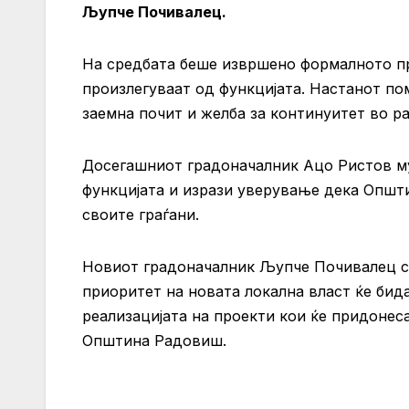
Љупче Почивалец.
На средбата беше извршено формалното п
произлегуваат од функцијата. Настанот по
заемна почит и желба за континуитет во р
Досегашниот градоначалник Ацо Ристов му
функцијата и изрази уверување дека Општ
своите граѓани.
Новиот градоначалник Љупче Почивалец се
приоритет на новата локална власт ќе би
реализацијата на проекти кои ќе придонес
Општина Радовиш.