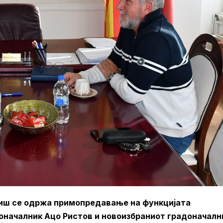
иш се одржа примопредавање на функцијата
оначалник Ацо Ристов и новоизбраниот градоначалн