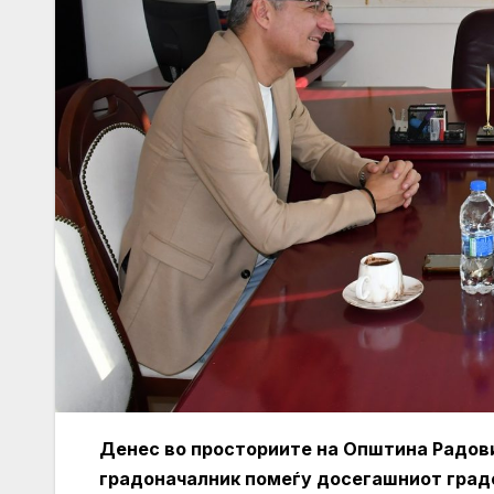
Денес во просториите на Општина Радов
градоначалник помеѓу досегашниот град