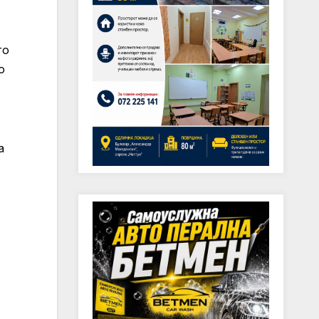
то
о
а