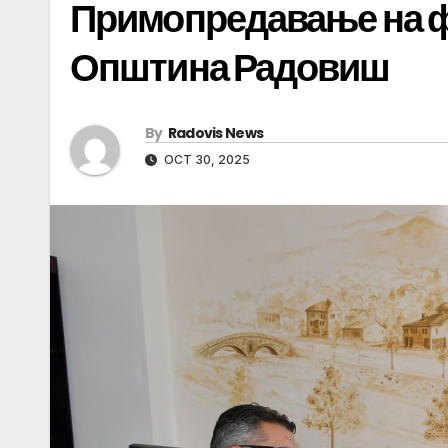
Примопредавање на ф
Општина Радовиш
By
Radovis News
OCT 30, 2025