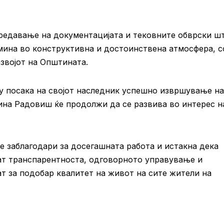
редавање на документацијата и тековните обврски ш
мина во конструктивна и достоинствена атмосфера, с
азвојот на Општината.
 посака на својот наследник успешно извршување на
ина Радовиш ќе продолжи да се развива во интерес н
 заблагодари за досегашната работа и истакна дека
дат транспарентноста, одговорното управување и
ат за подобар квалитет на живот на сите жители на