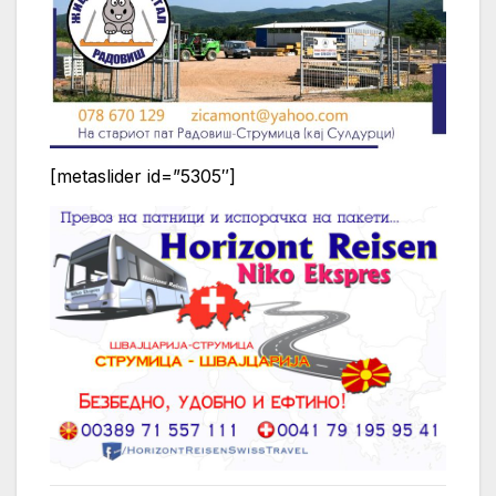
[metaslider id=”5305″]