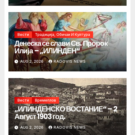
Вести
Традиција, Обичаи И Култура
Денеска се слави Св. Пророк
Илија – „ИЛИНДЕН“
AUG 2, 2026
RADOVIS NEWS
Вести
Времеплов
„ИЛИНДЕНСКО ВОСТАНИЕ“ – 2
Август 1903 год.
AUG 2, 2026
RADOVIS NEWS