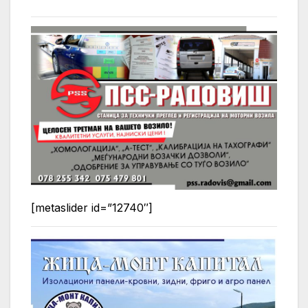
[metaslider id=”12740″]