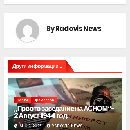
By
Radovis News
Други информации...
Вести
Времеплов
„Првото заседание на АСНОМ“-
2 Август 1944 год.
AUG 2, 2026
RADOVIS NEWS