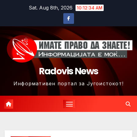
Skip
Sat. Aug 8th, 2026
10:12:37 AM
to
content
Radovis News
Информативен портал за Југоистокот!