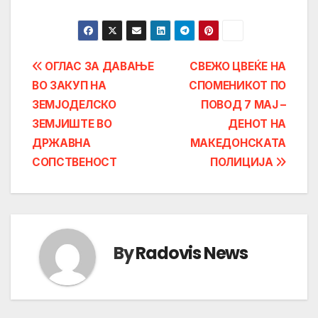
Post
ОГЛАС ЗА ДАВАЊЕ
СВЕЖО ЦВЕЌЕ НА
ВО ЗАКУП НА
СПОМЕНИКОТ ПО
navigation
ЗЕМЈОДЕЛСКО
ПОВОД 7 МАЈ –
ЗЕМЈИШТЕ ВО
ДЕНОТ НА
ДРЖАВНА
МАКЕДОНСКАТА
СОПСТВЕНОСТ
ПОЛИЦИЈА
By
Radovis News