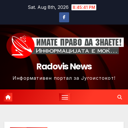
Skip
Sat. Aug 8th, 2026
8:45:44 PM
to
content
Radovis News
Информативен портал за Југоистокот!