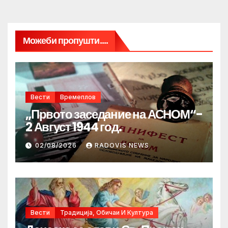
Можеби пропушти....
Вести
Времеплов
„Првото заседание на АСНОМ“-
2 Август 1944 год.
02/08/2026
RADOVIS NEWS
Вести
Традиција, Обичаи И Култура