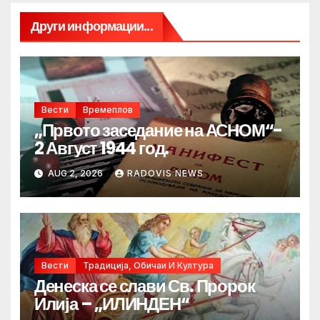
Други информации...
Вести
Времеплов
„Првото заседание на АСНОМ“-
2 Август 1944 год.
AUG 2, 2026
RADOVIS NEWS
Вести
Традиција, Обичаи И Култура
Денеска се слави Св. Пророк
Илија – „ИЛИНДЕН“