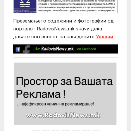
Преземањето содржини и фотографии од
порталот RadovisNews.mk значи дека
давате согласност на нaведените
Услови