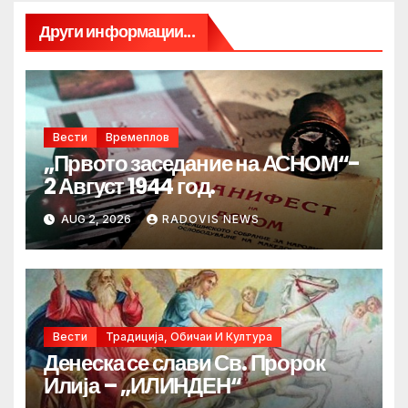
Други информации...
Вести
Времеплов
„Првото заседание на АСНОМ“-
2 Август 1944 год.
AUG 2, 2026
RADOVIS NEWS
Вести
Традиција, Обичаи И Култура
Денеска се слави Св. Пророк
Илија – „ИЛИНДЕН“