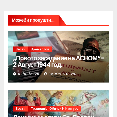
Можеби пропушти....
Вести
Времеплов
„Првото заседание на АСНОМ“-
2 Август 1944 год.
02/08/2026
RADOVIS NEWS
Вести
Традиција, Обичаи И Култура