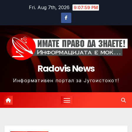
Skip
Fri. Aug 7th, 2026
9:08:02 PM
to
content
Radovis News
Информативен портал за Југоистокот!