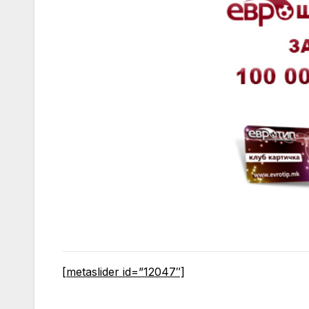
[metaslider id=”12047″]