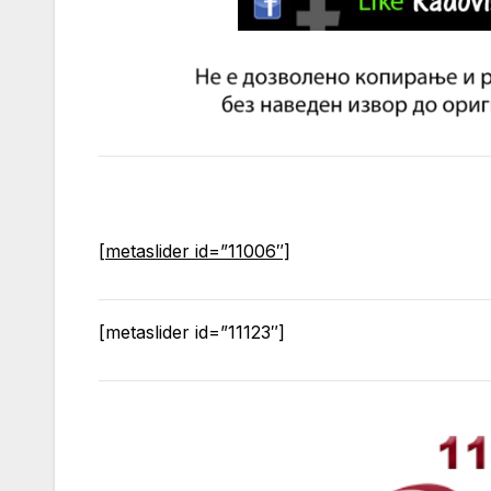
[metaslider id=”11006″]
[metaslider id=”11123″]