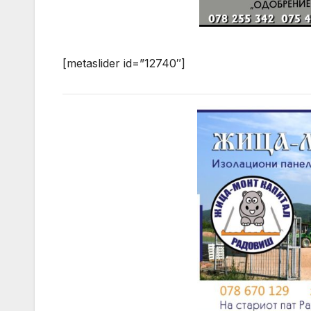
[metaslider id=”12740″]