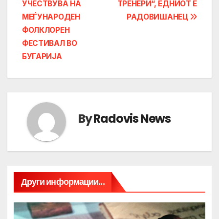
navigation
УЧЕСТВУВА НА
ТРЕНЕРИ“, ЕДНИОТ Е
МЕЃУНАРОДЕН
РАДОВИШАНЕЦ
ФОЛКЛОРЕН
ФЕСТИВАЛ ВО
БУГАРИЈА
By
Radovis News
Други информации...