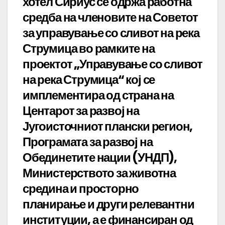
хотел Сириус се одржа работна
средба на членовите на Советот
за управување со сливот на река
Струмица во рамките на
проектот „Управување со сливот
на река Струмица“ кој се
имплементира од страна на
Центарот за развој на
Југоисточниот плански регион,
Програмата за развој на
Обединетите нации (УНДП),
Министерството за животна
средина и просторно
планирање и други релевантни
институции, а е финансиран од