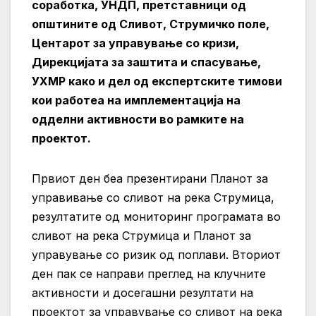
соработка, УНДП, претставници од
општините од Сливот, Струмичко поле,
Центарот за управување со кризи,
Дирекцијата за заштита и спасување,
УХМР како и дел од експертските тимови
кои работеа на имплементација на
одделни активности во рамките на
проектот.
Првиот ден беа презентирани Планот за
управивање со сливот на река Струмица,
резултатите од мониторинг програмата во
сливот на река Струмица и Планот за
управување со ризик од поплави. Вториот
ден пак се направи преглед на клучните
активности и досегашни резултати на
проектот за управување со сливот на река