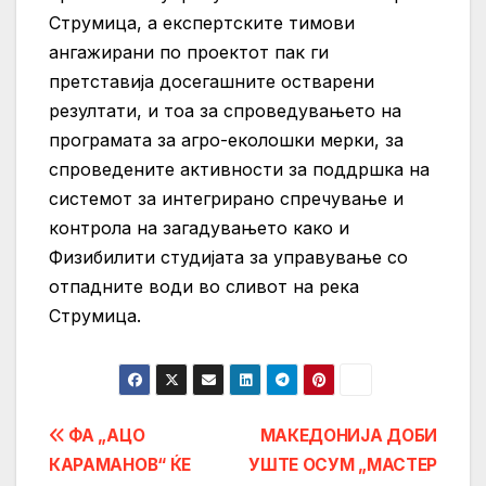
Струмица, а експертските тимови
ангажирани по проектот пак ги
претставија досегашните остварени
резултати, и тоа за спроведувањето на
програмата за агро-еколошки мерки, за
спроведените активности за поддршка на
системот за интегрирано спречување и
контрола на загадувањето како и
Физибилити студијата за управување со
отпадните води во сливот на река
Струмица.
Post
ФА „АЦО
МАКЕДОНИЈА ДОБИ
КАРАМАНОВ“ ЌЕ
УШТЕ ОСУМ „МАСТЕР