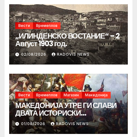
Вести
Времеплов
„ИЛИНДЕНСКО ВОСТАНИЕ“ – 2
Август 1903 год.
02/08/2026
RADOVIS NEWS
Вести
Времеплов
Магазин
Македонија
МАКЕДОНИЈА УТРЕ ГИ СЛАВИ
ДВАТА ИСТОРИСКИ
ИЛИНДЕНА!
01/08/2026
RADOVIS NEWS