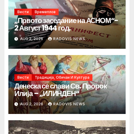
Вести
Времеплов
„Првото заседание на АСНОМ“-
2 Август 1944 год.
AUG 2, 2026
RADOVIS NEWS
Вести
Традиција, Обичаи И Култура
Денеска се слави Св. Пророк
Илија – „ИЛИНДЕН“
AUG 2, 2026
RADOVIS NEWS