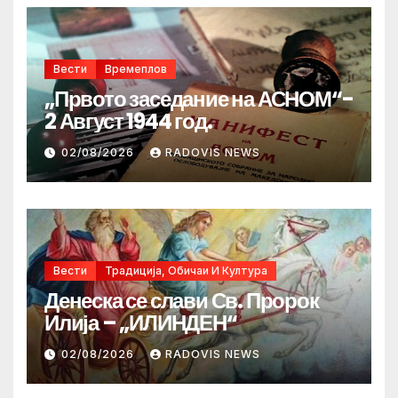
Вести
Времеплов
„Првото заседание на АСНОМ“-
2 Август 1944 год.
02/08/2026
RADOVIS NEWS
Вести
Традиција, Обичаи И Култура
Денеска се слави Св. Пророк
Илија – „ИЛИНДЕН“
02/08/2026
RADOVIS NEWS