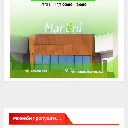
Можеби пропушти....