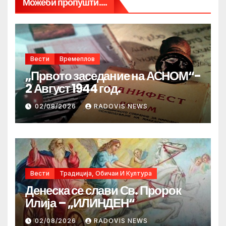
Можеби пропушти....
Вести
Времеплов
„Првото заседание на АСНОМ“-
2 Август 1944 год.
02/08/2026
RADOVIS NEWS
Вести
Традиција, Обичаи И Култура
Денеска се слави Св. Пророк
Илија – „ИЛИНДЕН“
02/08/2026
RADOVIS NEWS