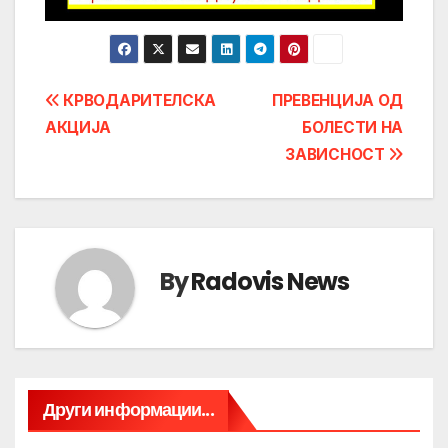
Post
КРВОДАРИТЕЛСКА
ПРЕВЕНЦИЈА ОД
АКЦИЈА
БОЛЕСТИ НА
navigation
ЗАВИСНОСТ
By
Radovis News
Други информации...