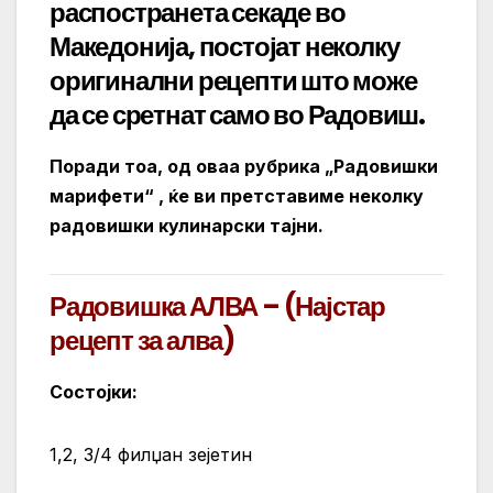
распостранета секаде во
Македонија, постојат неколку
оригинални рецепти што може
да се сретнат само во Радовиш.
Поради тоа, од оваа рубрика „Радовишки
марифети“ , ќе ви претставиме неколку
радовишки кулинарски тајни.
Радовишка АЛВА – (Најстар
рецепт за алва)
Состојки:
1,2, 3/4 филџан зејетин