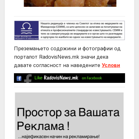
Преземањето содржини и фотографии од
порталот RadovisNews.mk значи дека
давате согласност на нaведените
Услови