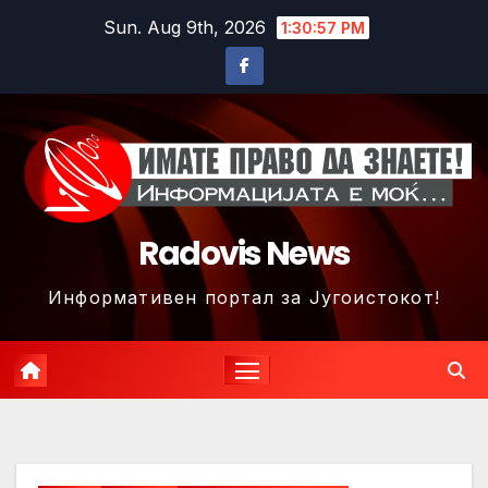
Skip
Sun. Aug 9th, 2026
1:31:00 PM
to
content
Radovis News
Информативен портал за Југоистокот!