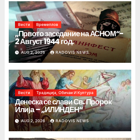
Вести
Времеплов
„Првото заседание на АСНОМ“-
2 Август 1944 год.
AUG 2, 2026
RADOVIS NEWS
Вести
Традиција, Обичаи И Култура
Денеска се слави Св. Пророк
Илија – „ИЛИНДЕН“
AUG 2, 2026
RADOVIS NEWS