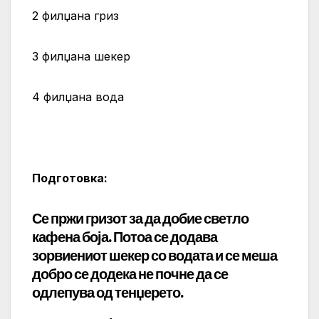
2 филџана гриз
3 филџана шекер
4 филџана вода
Подготовка:
Се пржи гризот за да добие светло
кафена боја. Потоа се додава
зорвиениот шекер со водата и се меша
добро се додека не почне да се
одлепува од тенџерето.