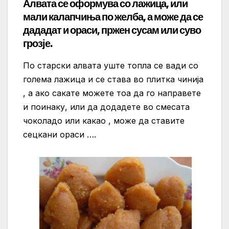
Алвата се оформува со лажица, или
мали калапчиња по желба, а може да се
дададат и ораси, пржен сусам или суво
грозје.
По старски алвата уште топла се вади со
голема лажица и се става во плитка чинија
, а ако сакате можете тоа да го направете
и поинаку, или да додадете во смесата
чоколадо или какао , може да ставите
сецкани ораси ….