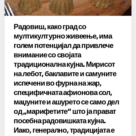
Радовиш, како град со
мултикултурно живеење, има
голем потенцијал да привлече
внимание со својата
традиционална кујна. Мирисот
на лебот, баклавите и самуните
испечени во фурна на жар,
специфичната афионова сол,
маџуните и ашурето се само дел
од „марифетите“ што ја прават
посебна радовишката кујна.
Иако, генерално, традицијата е