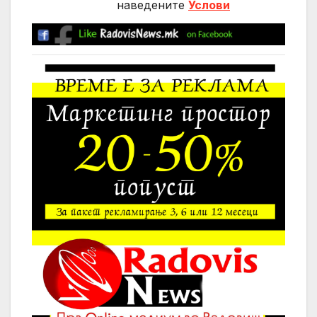
нaведените
Услови