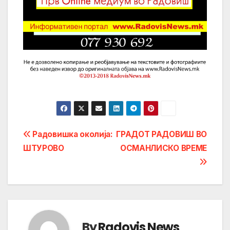
Post
Радовишка околија:
ГРАДОТ РАДОВИШ ВО
ШТУРОВО
ОСМАНЛИСКО ВРЕМЕ
navigation
By
Radovis News