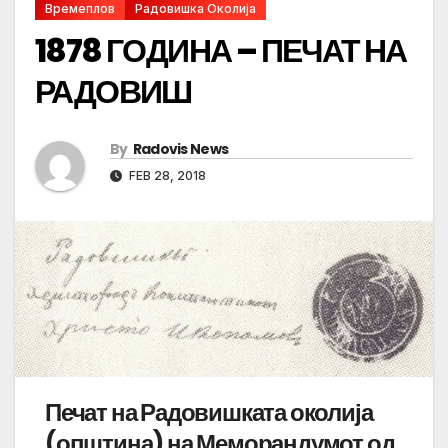
Времеплов
Радовишка Околија
1878 ГОДИНА – ПЕЧАТ НА
РАДОВИШ
By
Radovis News
FEB 28, 2018
Печат на Радовишката околија
(општина) на Меморандумот од