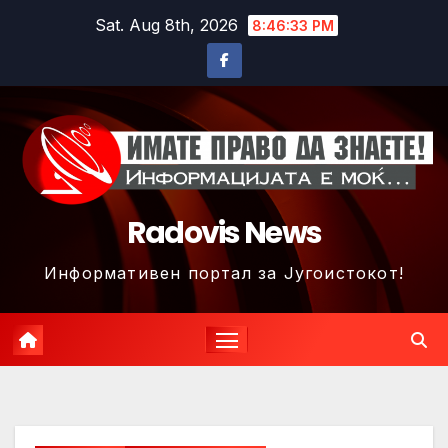
Skip
Sat. Aug 8th, 2026
8:46:36 PM
to
content
Radovis News
Информативен портал за Југоистокот!