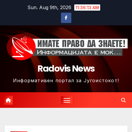
Skip
Sun. Aug 9th, 2026
11:36:16 AM
to
content
Radovis News
Информативен портал за Југоистокот!