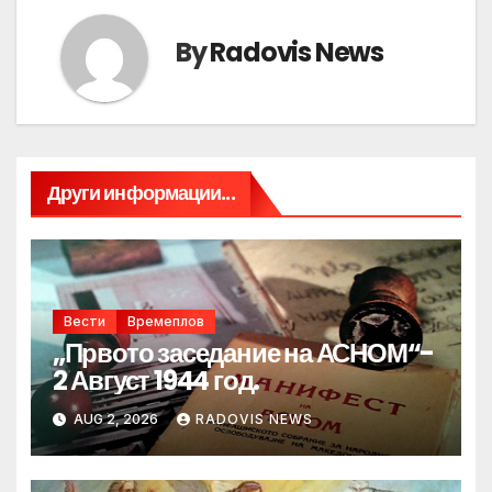
By
Radovis News
Други информации...
Вести
Времеплов
„Првото заседание на АСНОМ“-
2 Август 1944 год.
AUG 2, 2026
RADOVIS NEWS