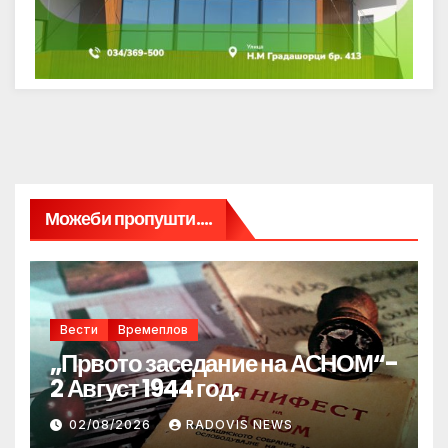
Можеби пропушти....
Вести
Времеплов
„Првото заседание на АСНОМ“-
2 Август 1944 год.
02/08/2026
RADOVIS NEWS