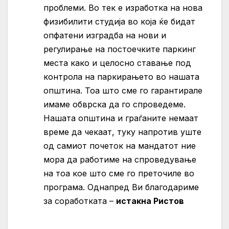
проблеми.
Во тек е изработка на нова
физибилити студија во која ќе бидат
опфатени изградба на нови и
регулирање на постоечките паркинг
места како и целосно ставање под
контрола на паркирањето во нашата
општина.
Тоа што сме го гарантирале
имаме обврска да го спроведеме.
Нашата општина и граѓаните немаат
време да чекаат, туку напротив уште
од самиот почеток на мандатот ние
мора да работиме на спроведување
на тоа кое што сме го преточиле во
програма.
Однапред Ви благодариме
за соработката –
истакна Ристов