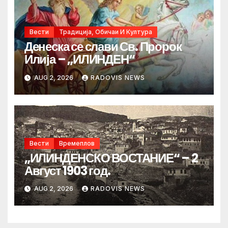
Вести
Традиција, Обичаи И Култура
Денеска се слави Св. Пророк
Илија – „ИЛИНДЕН“
AUG 2, 2026
RADOVIS NEWS
Вести
Времеплов
„ИЛИНДЕНСКО ВОСТАНИЕ“ – 2
Август 1903 год.
AUG 2, 2026
RADOVIS NEWS