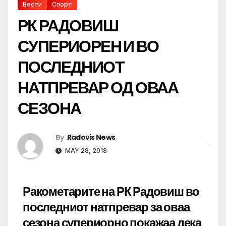
Вести
Спорт
РК РАДОВИШ
СУПЕРИОРЕН И ВО
ПОСЛЕДНИОТ
НАТПРЕВАР ОД ОВАА
СЕЗОНА
By
Radovis News
MAY 28, 2018
Ракометарите на РК Радовиш во
последниот натпревар за оваа
сезона супериорно покажаа дека