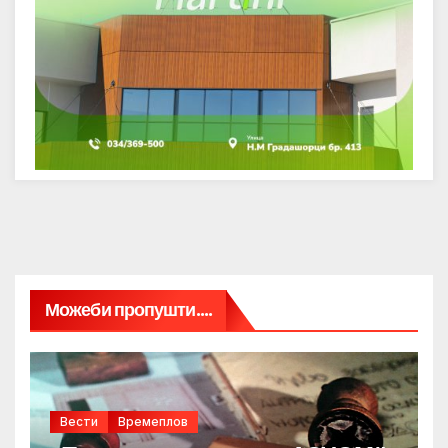
Можеби пропушти....
Вести
Времеплов