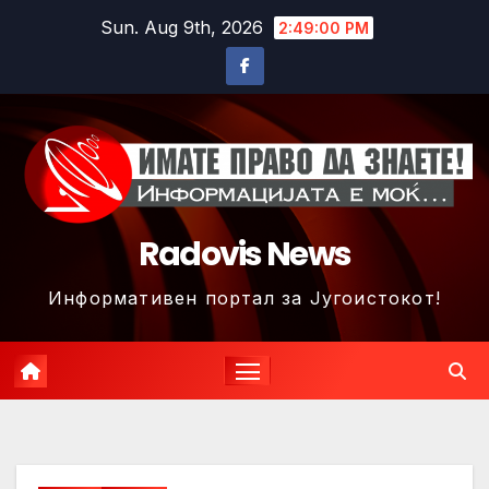
Skip
Sun. Aug 9th, 2026
2:49:03 PM
to
content
Radovis News
Информативен портал за Југоистокот!