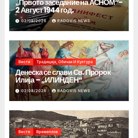
„Првото заседание на АСНОМ“-
2 Август 1944 год.
02/08/2026
RADOVIS NEWS
Вести
Традиција, Обичаи И Култура
Денеска се слави Св. Пророк
Илија – „ИЛИНДЕН“
02/08/2026
RADOVIS NEWS
Вести
Времеплов