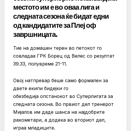
местото им е во оваа лига и
следната сезона ќе бидат едни
од кандидатите за Плеј оф
завршницата.
Тие на домашен терен во петокот го
совладаа ГРК Борец од Велес со резултат
39.33, полувреме 21-11.
Овој натпревар беше само формален за
двете екипи бидејки го
обезбедија опстанокот во Суперлигата за
следната сезона. Во првиот дел тренерот
Мијалов им даде шанса на најдобрите
ракометари, а додека во вториот дел,
играа младиците.