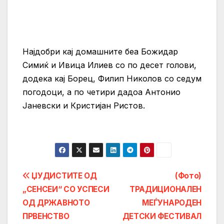
Најдобри кај домашните беа Божидар
Симиќ и Ивица Илиев со по десет голови,
додека кај Борец, Филип Николов со седум
погодоци, а по четири дадоа Антонио
Јаневски и Кристијан Ристов.
Post
ЏУДИСТИТЕ ОД
(Фото)
„СЕНСЕИ“ СО УСПЕСИ
ТРАДИЦИОНАЛЕН
navigation
ОД ДРЖАВНОТО
МЕЃУНАРОДЕН
ПРВЕНСТВО
ДЕТСКИ ФЕСТИВАЛ