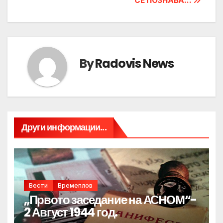
СЕ ПОЗНАВА…
By
Radovis News
Други информации...
Вести
Времеплов
„Првото заседание на АСНОМ“-
2 Август 1944 год.