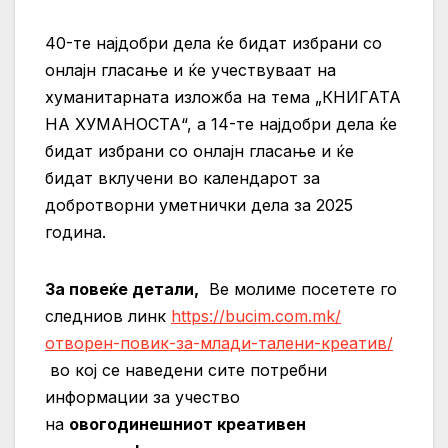
40-те најдобри дела ќе бидат избрани со
онлајн гласање и ќе учествуваат на
хуманитарната изложба на тема „КНИГАТА
НА ХУМАНОСТА“, а 14-те најдобри дела ќе
бидат избрани со онлајн гласање и ќе
бидат вклучени во календарот за
добротворни уметнички дела за 2025
година.
За повеќе детали,
Ве молиме посетете го
следниов линк
https://bucim.com.mk/
отворен-повик-за-млади-талени-креатив/
во кој се наведени сите потребни
информации за учество
на
овогодинешниот креативен