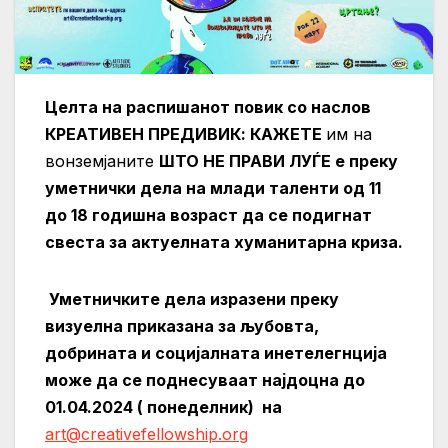
Целта на распишанот повик со наслов
КРЕАТИВЕН ПРЕДИВИК
:
КАЖЕТЕ
им на
вонземјаните
ШТО НЕ ПРАВИ ЛУЃЕ
е преку
уметнички дела на млади таленти од 11
до 18 годишна возраст да се подигнат
свеста за актуелната хуманитарна криза.
Уметничките дела изразени преку
визуелна приказана за љубовта,
добрината и социјалната инетелегнција
може да се поднесуваат најдоцна до
01
.0
4
.2024 ( понеделник) на
art@creativefellowship.org