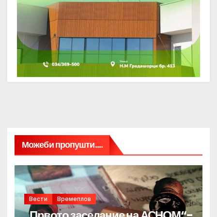
Можеби пропушти....
Вести
Времеплов
„Првото заседание на АСНОМ“-