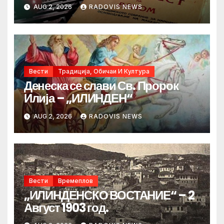
AUG 2, 2026
RADOVIS NEWS
Вести
Традиција, Обичаи И Култура
Денеска се слави Св. Пророк
Илија – „ИЛИНДЕН“
AUG 2, 2026
RADOVIS NEWS
Вести
Времеплов
„ИЛИНДЕНСКО ВОСТАНИЕ“ – 2
Август 1903 год.