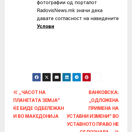
фотографии од порталот
RadovisNews.mk значи дека
давате согласност на нaведените
Услови
Post
,,ЧАСОТ НА
ВАНКОВСКА:
ПЛАНЕТАТА ЗЕМЈА”
„ОДЛОЖЕНА
navigation
ЌЕ БИДЕ ОДБЕЛЕЖАН
ПРИМЕНА НА
И ВО МАКЕДОНИЈА
УСТАВНИ ИЗМЕНИ“ ВО
УСТАВНОТО ПРАВО НЕ