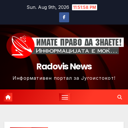
Skip
Sun. Aug 9th, 2026
11:52:01 PM
to
content
Radovis News
Информативен портал за Југоистокот!