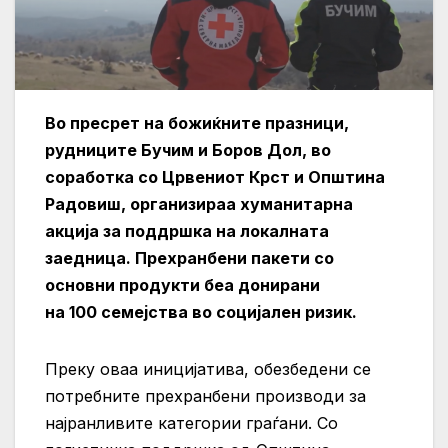
Во пресрет на божиќните празници,
рудниците Бучим и Боров Дол, во
соработка со Црвениот Крст и Општина
Радовиш, организираа хуманитарна
акција за поддршка на локалната
заедница. Прехранбени пакети со
основни продукти беа донирани
на 100 семејства во социјален ризик.
Преку оваа иницијатива, обезбедени се
потребните прехранбени производи за
најранливите категории граѓани. Со