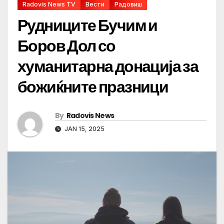
Radovis News TV
Вести
Радовиш
Рудниците Бучим и
Боров Дол со
хуманитарна донација за
божиќните празници
By
Radovis News
JAN 15, 2025