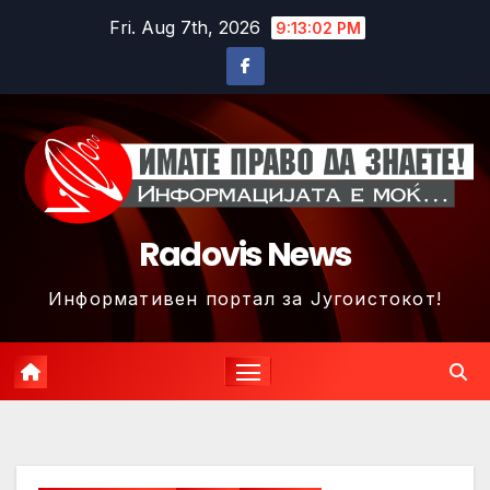
Skip
Fri. Aug 7th, 2026
9:13:05 PM
to
content
Radovis News
Информативен портал за Југоистокот!