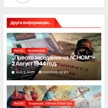
Други информации...
Вести
Времеплов
„Првото заседание на АСНОМ“-
2 Август 1944 год.
AUG 2, 2026
RADOVIS NEWS
Вести
Традиција, Обичаи И Култура