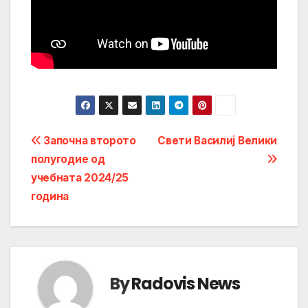
Post
Започна второто
Свети Василиј Велики
полугодие од
navigation
учебната 2024/25
година
By
Radovis News