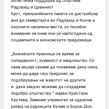
логистичка поддршка од Општина
Радовиш и Црвениот
Крст, прехранбените пакети се дистрибуир
ани до семејствата во Радовиш и Конче и
околните населени места, со посебно
внимание на оние кои се најпогодени од
социјалните и економските предизвици.
„Божиќните празници се време за
солидарност, хуманост и заедништво. Со
оваа акција сакаме да покажеме дека секој
може да даде свој придонес за
подобрување на животот на другите
и дека заедно можеме да создадеме
подобро општество “ изјави Кристина
Крстева, Заменик управител за одржлив
развој на рудниците Бучим и Боров Дол.