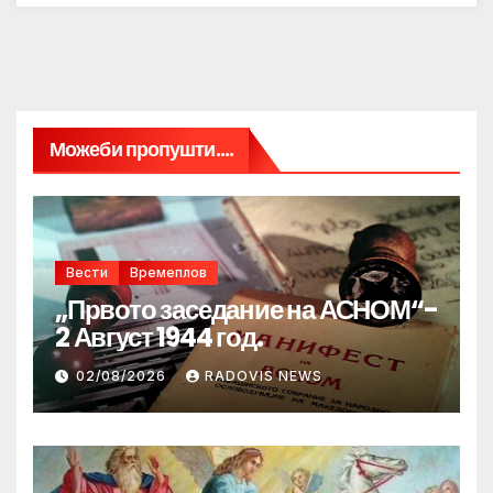
Можеби пропушти....
Вести
Времеплов
„Првото заседание на АСНОМ“-
2 Август 1944 год.
02/08/2026
RADOVIS NEWS