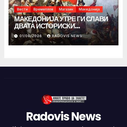
Вести
Времеплов
Магазин
Македонија
МАКЕДОНИЈА УТРЕ ГИ СЛАВИ
ДВАТА ИСТОРИСКИ
ИЛИНДЕНА!
01/08/2026
RADOVIS NEWS
Radovis News