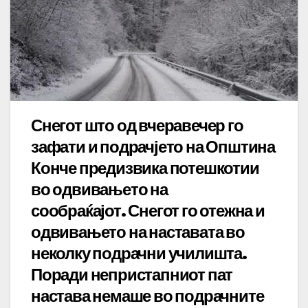
Снегот што од вчеравечер го
зафати и подрачјето на Општина
Конче предизвика потешкотии
во одвивањето на
сообраќајот. Снегот го отежна и
одвивањето на наставата во
неколку подрачни училишта.
Поради непристапниот пат
настава немаше во подрачните