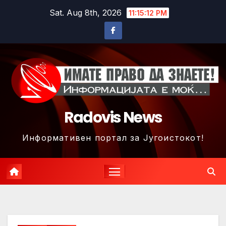
Skip
Sat. Aug 8th, 2026
11:15:15 PM
to
content
Radovis News
Информативен портал за Југоистокот!