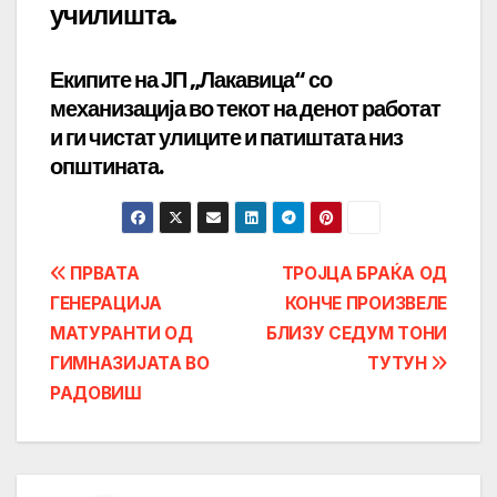
училишта.
Екипите на ЈП „Лакавица“ со
механизација во текот на денот работат
и ги чистат улиците и патиштата низ
општината.
Post
ПРВАТА
ТРОЈЦА БРАЌА ОД
ГЕНЕРАЦИЈА
КОНЧЕ ПРОИЗВЕЛЕ
navigation
МАТУРАНТИ ОД
БЛИЗУ СЕДУМ ТОНИ
ГИМНАЗИЈАТА ВО
ТУТУН
РАДОВИШ