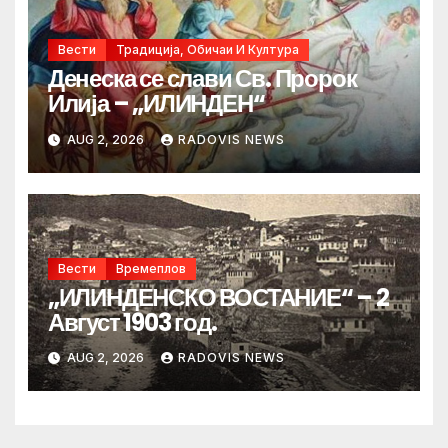
Вести
Традиција, Обичаи И Култура
Денеска се слави Св. Пророк
Илија – „ИЛИНДЕН“
AUG 2, 2026
RADOVIS NEWS
Вести
Времеплов
„ИЛИНДЕНСКО ВОСТАНИЕ“ – 2
Август 1903 год.
AUG 2, 2026
RADOVIS NEWS