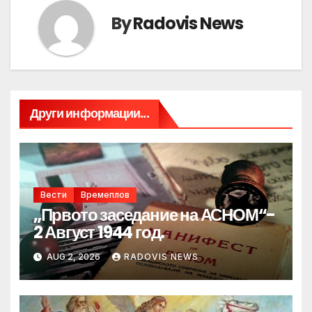
By
Radovis News
Други информации...
Вести
Времеплов
„Првото заседание на АСНОМ“-
2 Август 1944 год.
AUG 2, 2026
RADOVIS NEWS