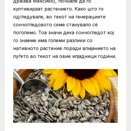
држава Мексико), почнале да го
култивираат растението. Како што го
одгледувале, во текот на генерациите
сончогледовото семе станувало сè
поголемо. Тоа значи дека сончогледот кој
го знаеме има големи разлики со
нативното растение поради влијанието на
луѓето во текот на овие илјадници години.