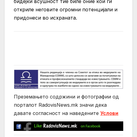
бидејќи всушност тие биле оние кои ги
откриле неговите огромни потенцијали и
придонеси во исхраната.
Преземањето содржини и фотографии од
порталот RadovisNews.mk значи дека
давате согласност на нaведените
Услови