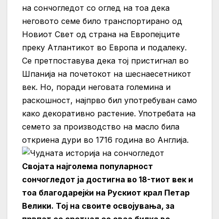
на сончогледот со оглед на тоа дека
неговото семе било транспортирано од
Новиот Свет од страна на Европејците
преку Атлантикот во Европа и подалеку.
Се претпоставува дека тој пристигнал во
Шпанија на почетокот на шеснаесетникот
век. Но, поради неговата големина и
раскошност, најпрво бил употребуван само
како декоративно растение. Употребата на
семето за производство на масло била
откриена дури во 1716 година во Англија.
Својата најголема популарност
сончогледот ја достигна во 18-тиот век и
тоа благодарејќи на Рускиот крал Петар
Велики. Тој на своите освојувања, за