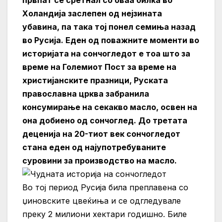
првпат се сретнал со оваа билка во
Холандија заслепен од нејзината
убавина, па така тој понел семиња назад
во Русија. Еден од поважните моменти во
историјата на сончогледот е тоа што за
време на Големиот Пост за време на
христијанските празници, Руската
православна црква забранила
консумирање на секакво масло, освен на
она добиено од сончоглед. До третата
деценија на 20-тиот век сончогледот
стана еден од најупотребуваните
суровини за производство на масло.
Во тој период Русија била преплавена со
џиновските цвеќиња и се одгледувале
преку 2 милиони хектари годишно. Биле