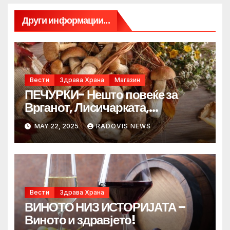
Други информации...
Вести
Здрава Храна
Магазин
ПЕЧУРКИ- Нешто повеќе за
Врганот, Лисичарката,
Јајчарката и Смрчакот….
MAY 22, 2025
RADOVIS NEWS
Вести
Здрава Храна
ВИНОТО НИЗ ИСТОРИЈАТА –
Виното и здравјето!