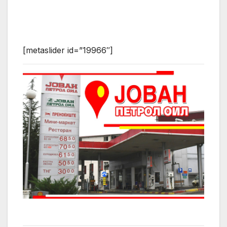
[metaslider id=”19966″]