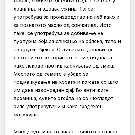
Денес, семките од сончогледот се многу
хранлива и здрава ужина. Тој се
употребува за производство на леб како и
за познатото масло од сончоглед. Исто
така, се употребува за добивање на
пурпурна боја за сликање на облека, тело и
на други објекти. Останатите делови од
растението се користат во медицината
како лекови против каснување од змија.
Маслото од семето е убаво за
подмачкување на косата и кожата со што
им дава извонреден сјај. Во античките
времиња, сувите стебла на сончогледот
биле употребувани и како градежен
материјал.
Многу луѓе и не го знаат точното потекло