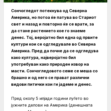
Сончогледот потекнува од Северна
Америка, но потоа ќе патува во Стариот
свет и назад и повторно ќе се врати, за
да стане растението кое го знаеме
денес. Тој, веројатно бил една од првите
култури кои се одгледувале во Северна
Америка. Пред да почне да се одгледува
како култура, најверојатно бил
употребуван како природен извор на
масти. Сончогледовото семе се меша со
брашно и од него се прават различни
видови питички кои ги јадеме и денес.
Пред околу 5 илјади години луѓето во
јужните делови на Америка (денешната