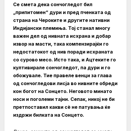
Се смета дека сончогледот бил
„припитомен“ дури и пред пченката од
страна на Чероките и другите нативни
Индијански племиња. Тој станал многу
важен дел од нивната исхрана и добар
извор на масти, така компензирајќи го
недостатокот од нив поради исхраната
со сурово месо. Исто така, и Ацтеките го
култивирале сончогледот, па дури и го
обожувале. Тие правеле венци за глава
од сончогледови лисја во нивните обреди
кон богот на Сонцето. Неговото минато
носи и поголеми тајни. Сепак, никој не би
претпоставил какви сè не патувања ќе
издржи билката на Сонцето.