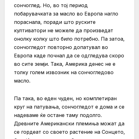
сончоглед. Но, во тој период
побарувачката за масло во Европа нагло
пораснала, поради што руските
култиватори не можеле да произведат
онолку колку што било потребно. Па затоа,
сончогледот повторно допатувал во
Европа каде почнал да се одгледува скоро
во сите земји. Така, Америка денес не е
толку голем извозник на сончогледово
масло.
Па така, во еден чуден, но комплетиран
круг на патувања, сончогледот е дома и се
надеваме ќе остане таму подолго.
Древните Американски племиња можат да
се гордеат со своето растение на Сонцето,