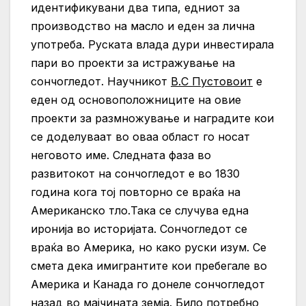
идентификувани два типа, едниот за
производство на масло и еден за лична
употреба. Руската влада дури инвестирала
пари во проекти за истражување на
сончогледот. Научникот
В.С Пустовоит
е
еден од основоположниците на овие
проекти за размножување и наградите кои
се доделуваат во оваа област го носат
неговото име. Следната фаза во
развитокот на сончогледот е во 1830
година кога тој повторно се враќа на
Американско тло.Така се случува една
иронија во историјата. Сончогледот се
враќа во Америка, но како руски изум. Се
смета дека имигрантите кои пребегале во
Америка и Канада го донеле сончогледот
назад во мајчината земја. Било потребно