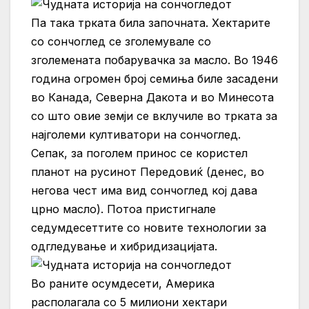
Па така трката била започната. Хектарите
со сончоглед се зголемувале со
зголемената побарувачка за масло. Во 1946
година огромен број семиња биле засадени
во Канада, Северна Дакота и во Минесота
со што овие земји се вклучиле во трката за
најголеми култиватори на сончоглед.
Сепак, за поголем принос се користел
планот на русинот Передовиќ (денес, во
негова чест има вид сончоглед кој дава
црно масло). Потоа пристигнале
седумдесеттите со новите технологии за
одгледување и хибридизацијата.
Во раните осумдесети, Америка
располагала со 5 милиони хектари