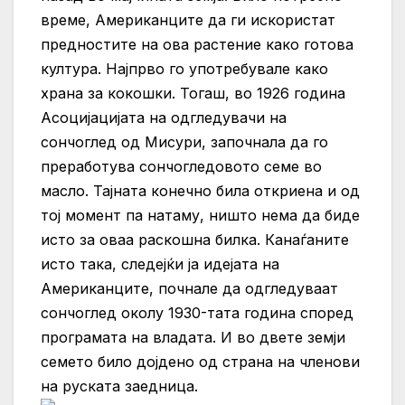
време, Американците да ги искористат
предностите на ова растение како готова
култура. Најпрво го употребувале како
храна за кокошки. Тогаш, во 1926 година
Асоцијацијата на одгледувачи на
сончоглед од Мисури, започнала да го
преработува сончогледовото семе во
масло. Тајната конечно била откриена и од
тој момент па натаму, ништо нема да биде
исто за оваа раскошна билка. Канаѓаните
исто така, следејќи ја идејата на
Американците, почнале да одгледуваат
сончоглед околу 1930-тата година според
програмата на владата. И во двете земји
семето било дојдено од страна на членови
на руската заедница.