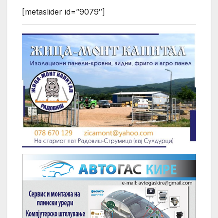
[metaslider id=”9079″]