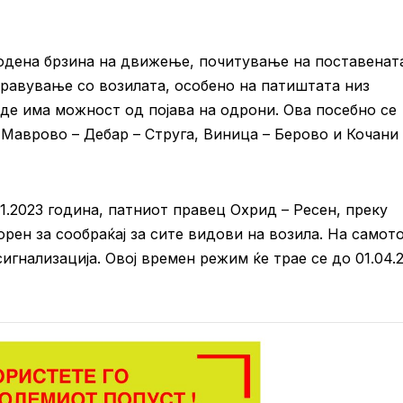
ена брзина на движење, почитување на поставенат
правување со возилата, особено на патиштата низ
аде има можност од појава на одрони. Ова посебно се
 Маврово – Дебар – Струга, Виница – Берово и Кочани 
023 година, патниот правец Охрид – Ресен, преку
рен за сообраќај за сите видови на возила. На самот
игнализација. Овој времен режим ќе трае се до 01.04.