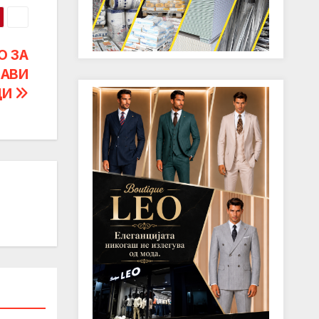
О ЗА
ЈАВИ
ЦИ