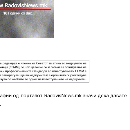
фии од порталот RadovisNews.mk значи дека давате
и