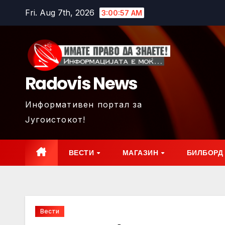
Skip
Fri. Aug 7th, 2026
3:00:59 AM
to
content
Radovis News
Информативен портал за
Југоистокот!
ВЕСТИ
МАГАЗИН
БИЛБОРД
Вести