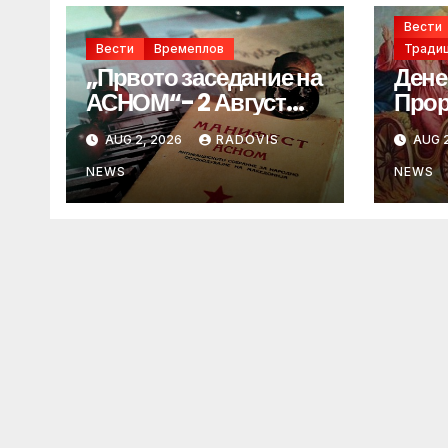
Вести
Вести
Времеплов
Традиц
„Првото заседание на
Дене
АСНОМ“- 2 Август
Прор
1944 год.
„ИЛ
AUG 2, 2026
RADOVIS
AUG 2
NEWS
NEWS