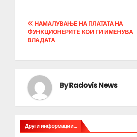
Post
НАMАЛУВАЊЕ НА ПЛАТАТА НА
ФУНКЦИОНЕРИТЕ КОИ ГИ ИМЕНУВА
navigation
ВЛАДАТА
By
Radovis News
Други информации...