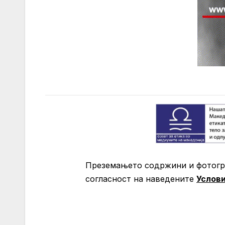
Преземањето содржини и фотогра
согласност на нaведените
Услов