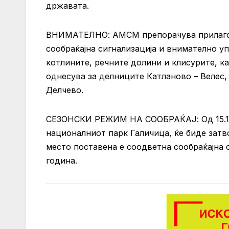
државата.
ВНИМАТЕЛНО: АМСМ препорачува прилагод
сообраќајна сигнализација и внимателно у
котлините, речните долини и клисурите, к
однесува за делниците Катланово – Велес,
Делчево.
СЕЗОНСКИ РЕЖИМ НА СООБРАЌАЈ: Од 15.11.2
националниот парк Галичица, ќе биде затво
место поставена е соодветна сообраќајна с
година.