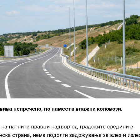
вива непречено, по наместа влажни коловози.
на патните правци надвор од градските средини е
ска страна, нема подолги задржувања за влез и изле