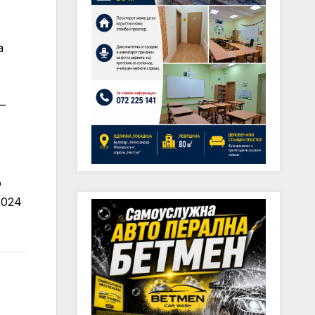
а
–
о
2024