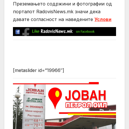
Преземањето содржини и фотографии од
порталот RadovisNews.mk значи дека
давате согласност на нaведените
Услови
[metaslider id=”19966″]