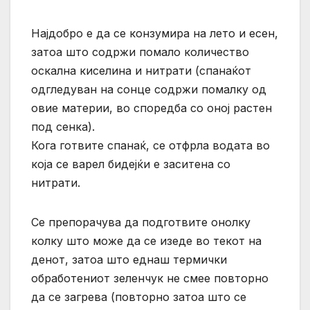
Најдобро е да се конзумира на лето и есен,
затоа што содржи помало количество
оскална киселина и нитрати (спанаќот
одгледуван на сонце содржи помалку од
овие материи, во споредба со оној растен
под сенка).
Кога готвите спанаќ, се отфрла водата во
која се варел бидејќи е заситена со
нитрати.
Се препорачува да подготвите онолку
колку што може да се изеде во текот на
денот, затоа што еднаш термички
обработениот зеленчук не смее повторно
да се загрева (повторно затоа што се