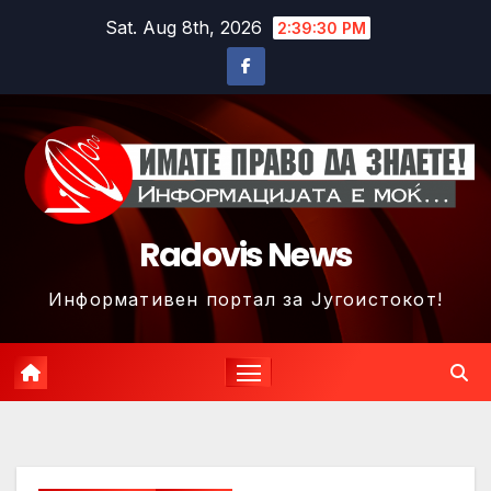
Skip
Sat. Aug 8th, 2026
2:39:32 PM
to
content
Radovis News
Информативен портал за Југоистокот!