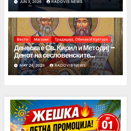
JUN 3, 2026
RADOVIS NEWS
Вести
Магазин
Традиција, Обичаи И Култура
Денеска е Св. Кирил и Методиј –
Денот на сесловенските
просветители
MAY 24, 2026
RADOVIS NEWS