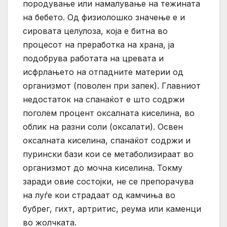
породување или намалување на тежината
на бебето. Од физиолошко значење е и
сировата целулоза, која е битна во
процесот на преработка на храна, ја
подобрува работата на цревата и
исфрлањето на отпадните материи од
организмот (поволен при запек). Главниот
недостаток на спанаќот е што содржи
поголем процент оксалната киселина, во
облик на разни соли (оксалати). Освен
оксалната киселина, спанаќот содржи и
пурински бази кои се метаболизираат во
организмот до мочна киселина. Токму
заради овие состојки, не се препорачува
на луѓе кои страдаат од камчиња во
бубрег, гихт, артритис, реума или каменци
во жолчката.