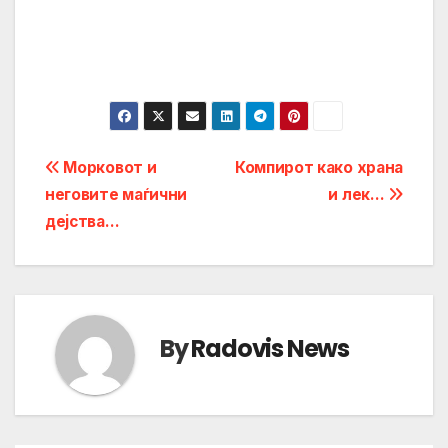
Post
Морковот и
Компирот како храна
неговите маѓични
и лек…
navigation
дејства…
By
Radovis News