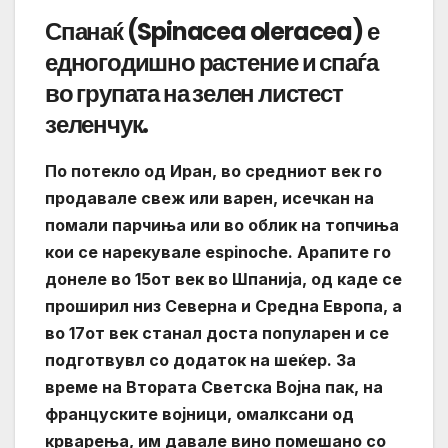
Спанаќ (Spinacea oleracea) е
едногодишно растение и спаѓа
во групата на зелен листест
зеленчук.
По потекло од Иран, во средниот век го
продавале свеж или варен, исечкан на
помали парчиња или во облик на топчиња
кои се нарекувале espinoche. Арапите го
донеле во 15от век во Шпанија, од каде се
проширил низ Северна и Средна Европа, а
во 17от век станал доста популарен и се
подготвувл со додаток на шеќер. За
време на Втората Светска Војна пак, на
француските војници, омалксани од
крварења, им давале вино помешано со