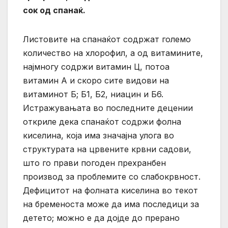
сок од спанаќ.
Листовите на спанаќот содржат големо
количество на хлорофил, а од витамините,
најмногу содржи витамин Ц, потоа
витамин А и скоро сите видови на
витаминот Б; Б1, Б2, ниацин и Б6.
Истражувањата во последните децении
откриле дека спанаќот содржи фолна
киселина, која има значајна улога во
структурата на црвените крвни садови,
што го прави погоден прехранбен
производ за проблемите со слабокрвност.
Дефицитот на фолната киселина во текот
на бременоста може да има последици за
детето; можно е да дојде до прерано