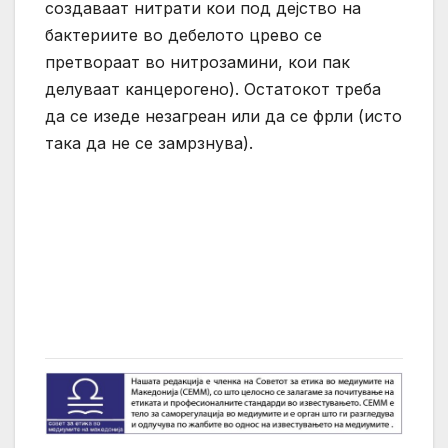
создаваат нитрати кои под дејство на
бактериите во дебелото црево се
претвораат во нитрозамини, кои пак
делуваат канцерогено). Остатокот треба
да се изеде незагреан или да се фрли (исто
така да не се замрзнува).