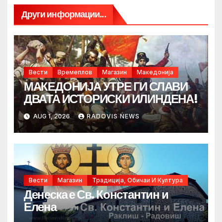
Други информации...
Вести
Времеплов
Магазин
Македонија
МАКЕДОНИЈА УТРЕ ГИ СЛАВИ
ДВАТА ИСТОРИСКИ ИЛИНДЕНА!
AUG 1, 2026
RADOVIS NEWS
Вести
Магазин
Традиција, Обичаи И Култура
Денеска е Св. Константин и
Елена