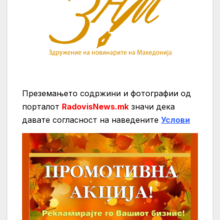
Преземањето содржини и фотографии од
порталот
RadovisNews.mk
значи дека
давате согласност на нaведените
Услови