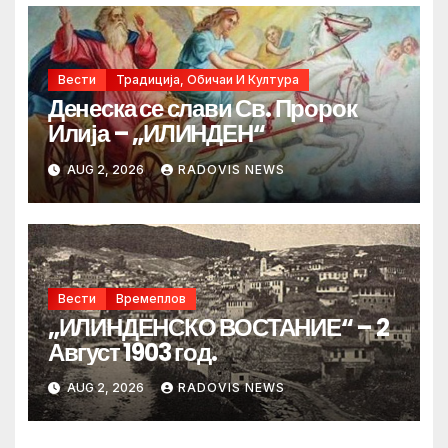
Вести
Традиција, Обичаи И Култура
Денеска се слави Св. Пророк
Илија – „ИЛИНДЕН“
AUG 2, 2026
RADOVIS NEWS
Вести
Времеплов
„ИЛИНДЕНСКО ВОСТАНИЕ“ – 2
Август 1903 год.
AUG 2, 2026
RADOVIS NEWS