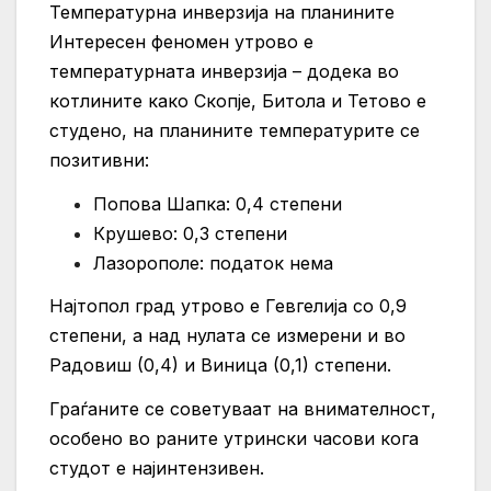
Температурна инверзија на планините
Интересен феномен утрово е
температурната инверзија – додека во
котлините како Скопје, Битола и Тетово е
студено, на планините температурите се
позитивни:
Попова Шапка: 0,4 степени
Крушево: 0,3 степени
Лазорополе: податок нема
Најтопол град утрово е Гевгелија со 0,9
степени, а над нулата се измерени и во
Радовиш (0,4) и Виница (0,1) степени.
Граѓаните се советуваат на внимателност,
особено во раните утрински часови кога
студот е најинтензивен.