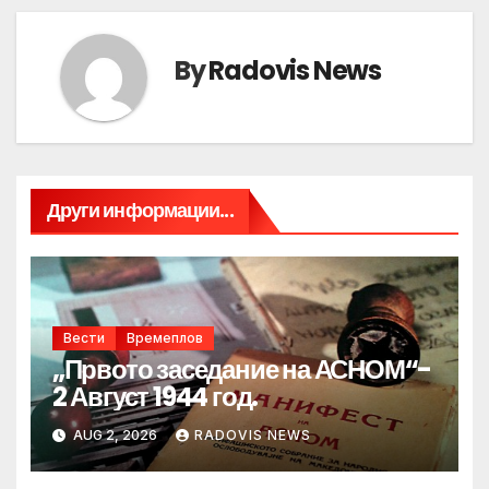
By
Radovis News
Други информации...
Вести
Времеплов
„Првото заседание на АСНОМ“-
2 Август 1944 год.
AUG 2, 2026
RADOVIS NEWS