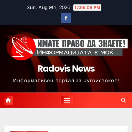
Skip
Sun. Aug 9th, 2026
12:55:11 PM
to
content
Radovis News
Информативен портал за Југоистокот!