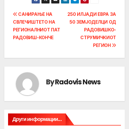
Post
САНИРАЊЕ НА
250 ИЛЈАДИ ЕВРА ЗА
СВЛЕЧИШТЕТО НА
50 ЗЕМЈОДЕЛЦИ ОД
navigation
РЕГИОНАЛНИОТ ПАТ
РАДОВИШКО-
РАДОВИШ-КОНЧЕ
СТРУМИЧКИОТ
РЕГИОН
By
Radovis News
Други информации...