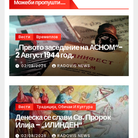
Можеби пропушти....
Вести
Времеплов
„Првото заседание на АСНОМ“-
2 Август 1944 год.
02/08/2026
RADOVIS NEWS
Вести
Традиција, Обичаи И Култура
Денеска се слави Св. Пророк
Илија – „ИЛИНДЕН“
02/08/2026
RADOVIS NEWS