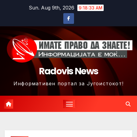
Skip
Sun. Aug 9th, 2026
9:18:36 AM
to
content
Radovis News
Информативен портал за Југоистокот!