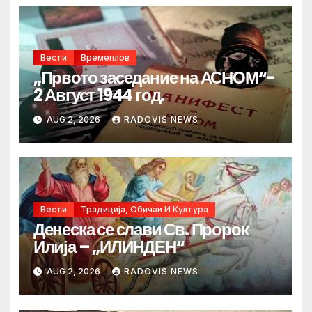
Вести
Времеплов
„Првото заседание на АСНОМ“-
2 Август 1944 год.
AUG 2, 2026
RADOVIS NEWS
Вести
Традиција, Обичаи И Култура
Денеска се слави Св. Пророк
Илија – „ИЛИНДЕН“
AUG 2, 2026
RADOVIS NEWS