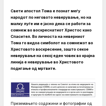
Свети апостол Тома е познат меѓу
народот по неговото неверување, но на
малку луѓе им е јасно дека се работи за
сомнеж во воскреснатиот Христос како
Спасител. Во личноста на неверниот
Тома го видоа симболот на сомнежот во
Христовото воскресение, зашто секое
неверување на секој еден човек во крајна
линија е неверување во Христовото
подигање од мртвите.
Преземањето содржини и фотографии од