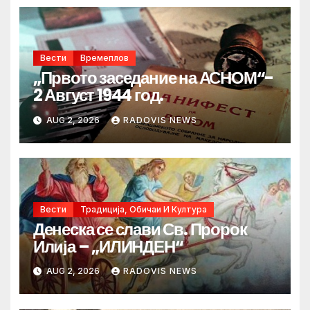
Вести
Времеплов
„Првото заседание на АСНОМ“-
2 Август 1944 год.
AUG 2, 2026
RADOVIS NEWS
Вести
Традиција, Обичаи И Култура
Денеска се слави Св. Пророк
Илија – „ИЛИНДЕН“
AUG 2, 2026
RADOVIS NEWS