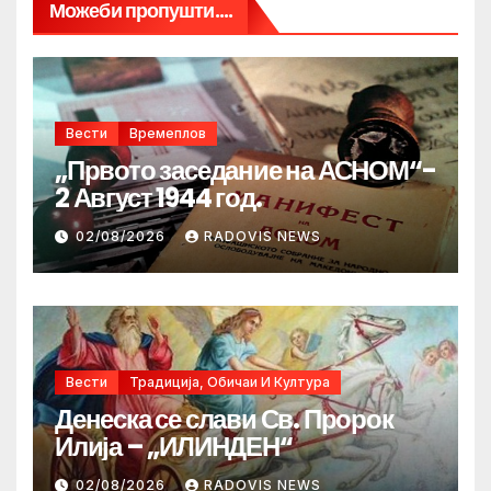
Можеби пропушти....
Вести
Времеплов
„Првото заседание на АСНОМ“-
2 Август 1944 год.
02/08/2026
RADOVIS NEWS
Вести
Традиција, Обичаи И Култура
Денеска се слави Св. Пророк
Илија – „ИЛИНДЕН“
02/08/2026
RADOVIS NEWS