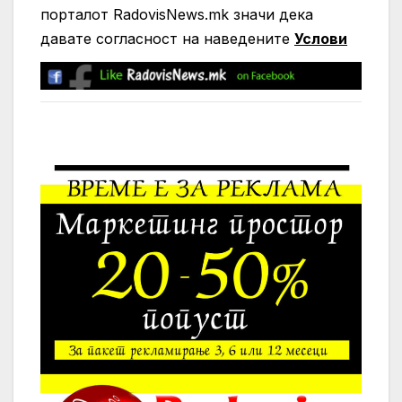
порталот RadovisNews.mk значи дека
давате согласност на нaведените
Услови