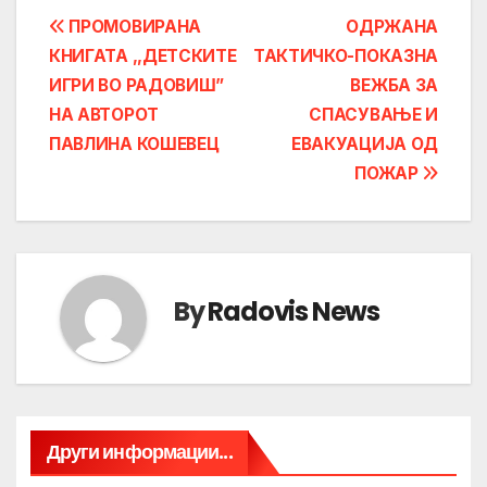
Post
ПРОМОВИРАНА
ОДРЖАНА
КНИГАТА ,,ДЕТСКИТЕ
ТАКТИЧКО-ПОКАЗНА
navigation
ИГРИ ВО РАДОВИШ”
ВЕЖБА ЗА
НА АВТОРОТ
СПАСУВАЊЕ И
ПАВЛИНА КОШЕВЕЦ
ЕВАКУАЦИЈА ОД
ПОЖАР
By
Radovis News
Други информации...