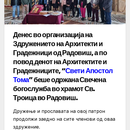
Денес во организација на
Здружението на Архитекти и
Градежници од Радовиш, а по
повод денот на Архитектите и
Градежниците, “
Свети Апостол
Тома
” беше одржана Свечена
богослужба во храмот Св.
Троица во Радовиш.
Дружење и прославата на овој патрон
продолжи заедно на сите членови од оваа
здружение.