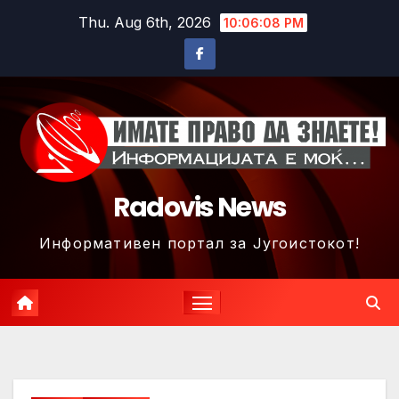
Skip
Thu. Aug 6th, 2026
10:06:11 PM
to
content
Radovis News
Информативен портал за Југоистокот!