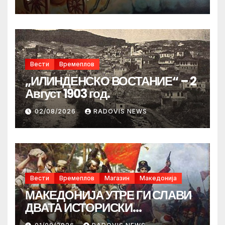
Вести
Времеплов
„ИЛИНДЕНСКО ВОСТАНИЕ“ – 2
Август 1903 год.
02/08/2026
RADOVIS NEWS
Вести
Времеплов
Магазин
Македонија
МАКЕДОНИЈА УТРЕ ГИ СЛАВИ
ДВАТА ИСТОРИСКИ
ИЛИНДЕНА!