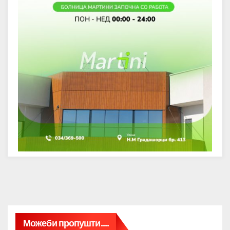
Можеби пропушти....