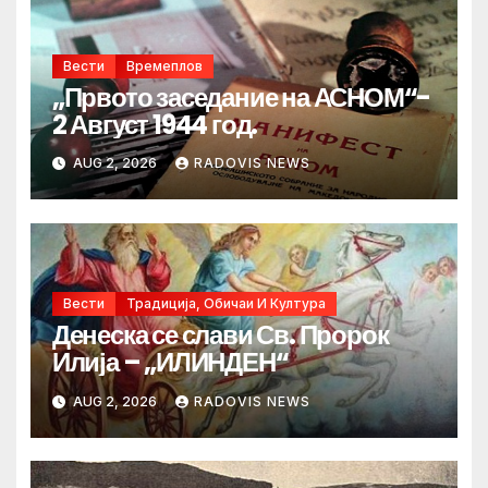
Вести
Времеплов
„Првото заседание на АСНОМ“-
2 Август 1944 год.
AUG 2, 2026
RADOVIS NEWS
Вести
Традиција, Обичаи И Култура
Денеска се слави Св. Пророк
Илија – „ИЛИНДЕН“
AUG 2, 2026
RADOVIS NEWS