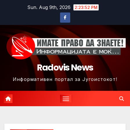
Skip
Sun. Aug 9th, 2026
2:23:55 PM
to
content
Radovis News
Информативен портал за Југоистокот!