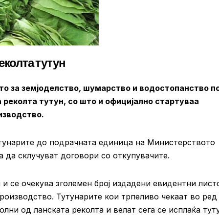
еколта тутун
о за земјоделство, шумарство и водостопанство п
 реколта тутун, со што и официјално стартуваа
изводство.
утунарите до подрачната единица на Министерството
а да склучуват договори со откупувачите.
н и се очекува зголемен број издадени евидентни лист
производство. Тутунарите кои трпеливо чекаат во ред
лни од ланската реколта и велат сега се исплаќа тут