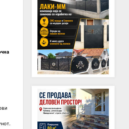
очна
ови
унот.