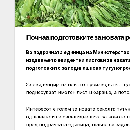
Почнаа подготовките за новата р
Во подрачната единица на Министерствот
издавањето евидентни листови за новата
подготовките за годинашново тутунопро
За евиденција на новото производство, т
поднесуваат имотен лист и барање, а пото
Интересот е голем за новата реколта туту
од лани кои се своевидна виза за новото 
пред подрачната единица, главно се задово