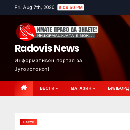
Skip
Fri. Aug 7th, 2026
8:09:52 PM
to
content
Radovis News
Информативен портал за
Југоистокот!
ВЕСТИ
МАГАЗИН
БИЛБОРД
Вести