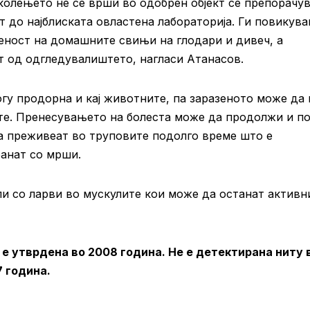
 колењето не се врши во одобрен објект се препорачу
т до најблиската овластена лабораторија. Ги повикув
еност на домашните свињи на глодари и дивеч, а
т од одгледувалиштето, нагласи Атанасов.
огу продорна и кај животните, па заразеното може да
ите. Пренесувањето на болеста може да продолжи и п
а преживеат во труповите подолго време што е
ранат со мрши.
и со ларви во мускулите кои може да останат активн
е утврдена во 2008 година. Не е детектирана ниту 
7 година.