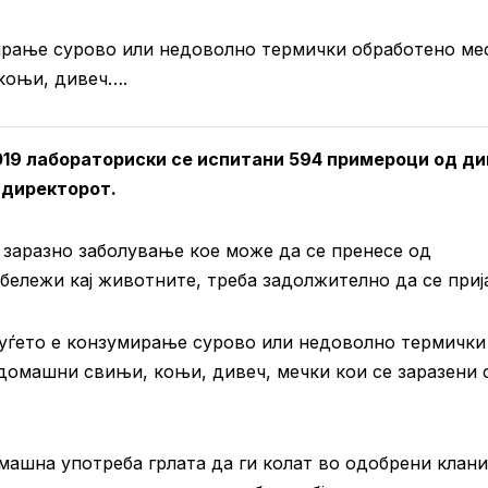
ирање сурово или недоволно термички обработено ме
коњи, дивеч….
2019 лабораториски се испитани 594 примероци од ди
 директорот.
 заразно заболување кое може да се пренесе од
бележи кај животните, треба задолжително да се приј
ј луѓето е конзумирање сурово или недоволно термички
домашни свињи, коњи, дивеч, мечки кои се заразени 
машна употреба грлата да ги колат во одобрени клан