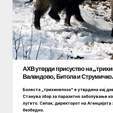
АХВ утврди присуство на „трих
Валандово, Битола и Струмичко
Болеста „трихинелоза“ е утврдена кај ди
Станува збор за паразитно заболување ко
луѓето. Сепак, директорот на Агенцијата
безбедно.