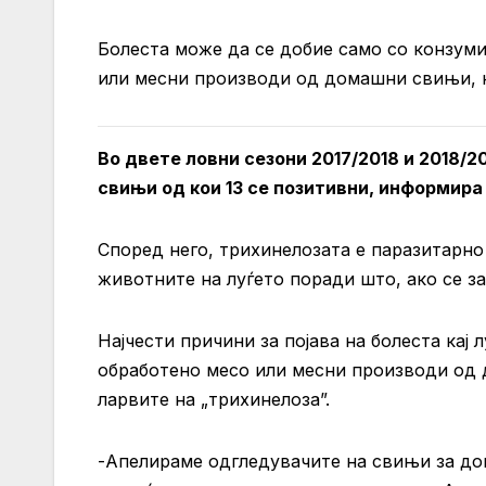
Болеста може да се добие само со конзум
или месни производи од домашни свињи, 
Во двете ловни сезони 2017/2018 и 2018/
свињи од кои 13 се позитивни, информира
Според него, трихинелозата е паразитарно
животните на луѓето поради што, ако се за
Најчести причини за појава на болеста ка
обработено месо или месни производи од 
ларвите на „трихинелоза”.
-Апелираме одгледувачите на свињи за до