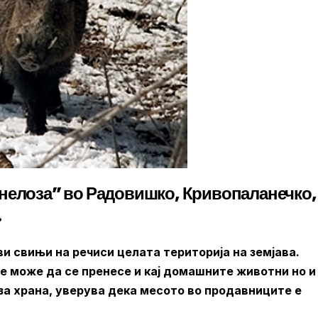
инелоза” во Радовишко, Кривопаланечко,
.
ви свињи на речиси целата територија на земјава.
е може да се пренесе и кај домашните животни но и
 за храна, уверува дека месото во продавниците е