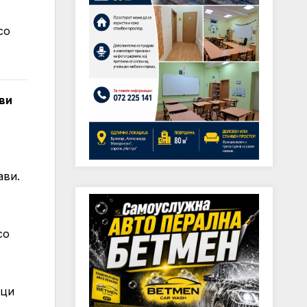
со
ви
ави.
со
ици