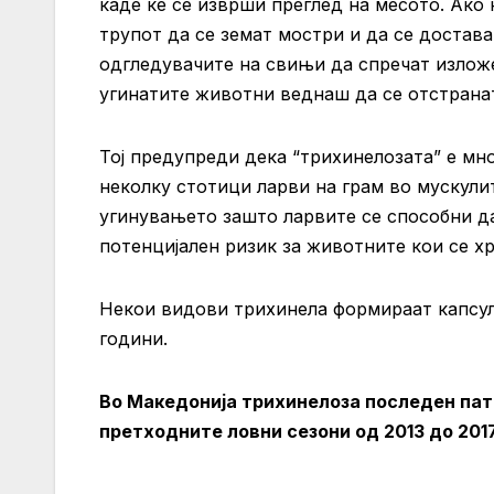
каде ќе се изврши преглед на месото. Ако
трупот да се земат мостри и да се достава
одгледувачите на свињи да спречат излож
угинатите животни веднаш да се отстрана
Тој предупреди дека “трихинелозата” е мн
неколку стотици ларви на грам во мускул
угинувањето зашто ларвите се способни д
потенцијален ризик за животните кои се х
Некои видови трихинела формираат капсул
години.
Во Македонија трихинелоза последен пат 
претходните ловни сезони од 2013 до 201