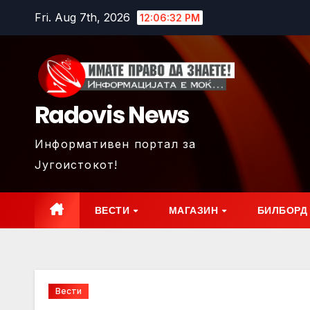
Skip
Fri. Aug 7th, 2026
12:06:34 PM
to
content
Radovis News
Информативен портал за
Југоистокот!
ВЕСТИ
МАГАЗИН
БИЛБОРД
Вести