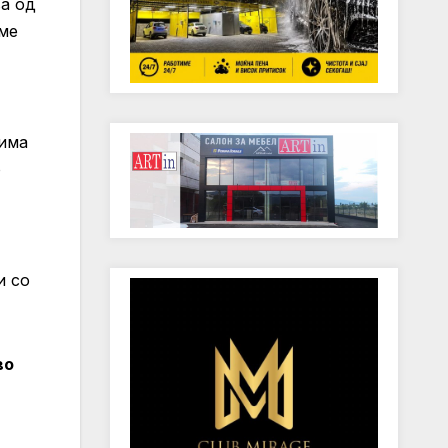
ва од
аме
 има
о
и со
во