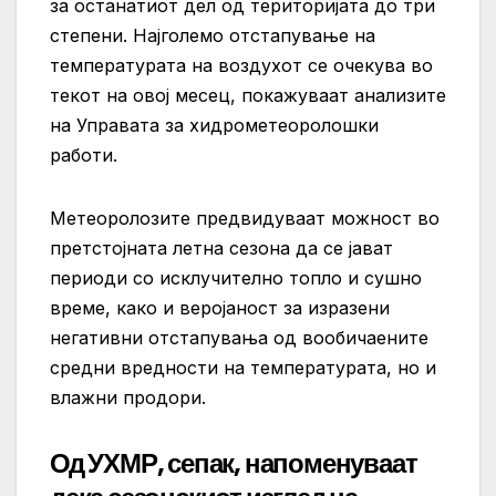
за останатиот дел од територијата до три
степени. Најголемо отстапување на
температурата на воздухот се очекува во
текот на овој месец, покажуваат анализите
на Управата за хидрометеоролошки
работи.
Метеоролозите предвидуваат можност во
претстојната летна сезона да се јават
периоди со исклучително топло и сушно
време, како и веројаност за изразени
негативни отстапувања од вообичаените
средни вредности на температурата, но и
влажни продори.
Од УХМР, сепак, напоменуваат