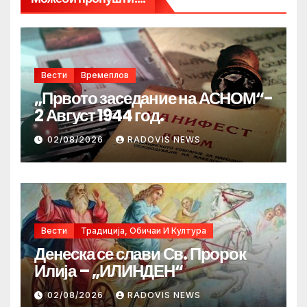
Вести
Времеплов
„Првото заседание на АСНОМ“-
2 Август 1944 год.
02/08/2026
RADOVIS NEWS
Вести
Традиција, Обичаи И Култура
Денеска се слави Св. Пророк
Илија – „ИЛИНДЕН“
02/08/2026
RADOVIS NEWS