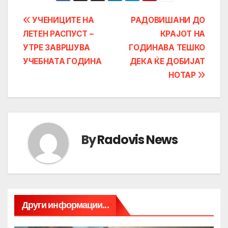
Post
УЧЕНИЦИТЕ НА
РАДОВИШАНИ ДО
ЛЕТЕН РАСПУСТ –
КРАЈОТ НА
navigation
УТРЕ ЗАВРШУВА
ГОДИНАВА ТЕШКО
УЧЕБНАТА ГОДИНА
ДЕКА ЌЕ ДОБИЈАТ
НОТАР
By
Radovis News
Други информации...