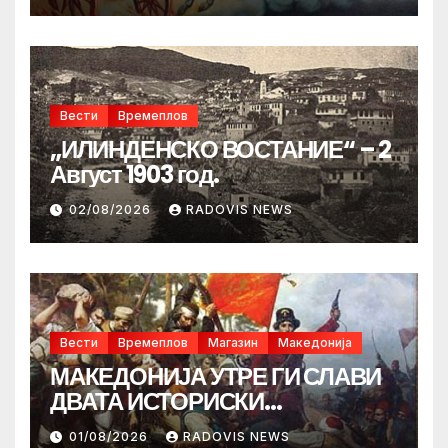
Вести
Времеплов
„ИЛИНДЕНСКО ВОСТАНИЕ“ – 2
Август 1903 год.
02/08/2026
RADOVIS NEWS
Вести
Времеплов
Магазин
Македонија
МАКЕДОНИЈА УТРЕ ГИ СЛАВИ
ДВАТА ИСТОРИСКИ
ИЛИНДЕНА!
01/08/2026
RADOVIS NEWS