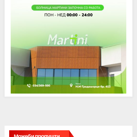
Можеби пропушти....