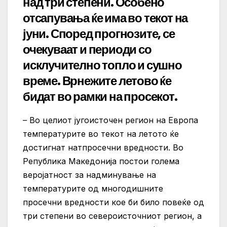
над три степени. Особено
отсапувања ќе има во текот на
јуни. Според прогнозите, се
очекуваат и периоди со
исклучително топло и сушно
време. Врнежите летово ќе
бидат во рамки на просекот.
– Во целиот југоисточен регион на Европа
температурите во текот на летото ќе
достигнат натпросечни вредности. Во
Република Македонија постои голема
веројатност за надминување на
температурите од многодишните
просечни вредности кое би било повеќе од
три степени во североисточниот регион, а