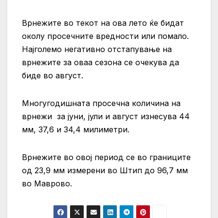
Врнежите во текот на ова лето ќе бидат
околу просечните вредности или помало.
Најголемо негативно отстапување на
врнежите за оваа сезона се очекува да
биде во август.
Многугодишната просечна количина на
врнежи за јуни, јули и август изнесува 44
мм, 37,6 и 34,4 милиметри.
Врнежите во овој период се во границите
од 23,9 мм измерени во Штип до 96,7 мм
во Маврово.