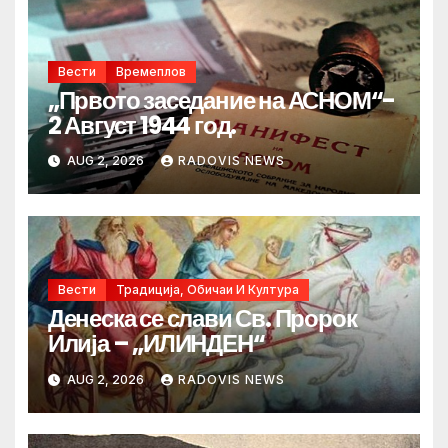
Вести
Времеплов
„Првото заседание на АСНОМ“-
2 Август 1944 год.
AUG 2, 2026
RADOVIS NEWS
Вести
Традиција, Обичаи И Култура
Денеска се слави Св. Пророк
Илија – „ИЛИНДЕН“
AUG 2, 2026
RADOVIS NEWS