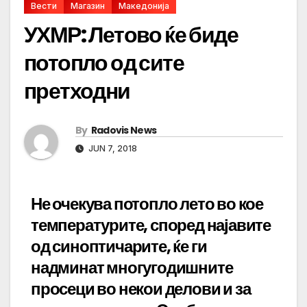
Вести
Магазин
Македонија
УХМР: Летово ќе биде
потопло од сите
претходни
By
Radovis News
JUN 7, 2018
Не очекува потопло лето во кое
температурите, според најавите
од синоптичарите, ќе ги
надминат многугодишните
просеци во некои делови и за