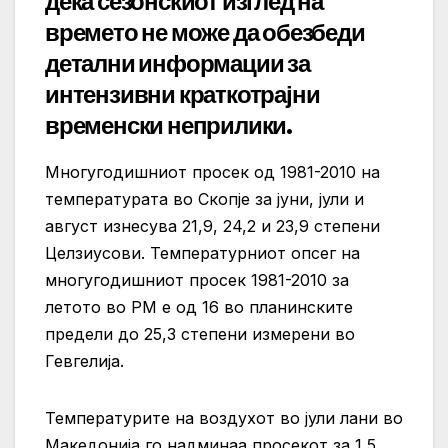
дека сезонскиот изглед на
времето не може да обезбеди
детални информации за
интензивни краткотрајни
временски неприлики.
Многугодишниот просек од 1981-2010 на
температурата во Скопје за јуни, јули и
август изнесува 21,9, 24,2 и 23,9 степени
Целзиусови. Температурниот опсег на
многугодишниот просек 1981-2010 за
летото во РМ е од 16 во планинските
предели до 25,3 степени измерени во
Гевгелија.
Температурите на воздухот во јули лани во
Македонија го надминаа просекот за 1,5