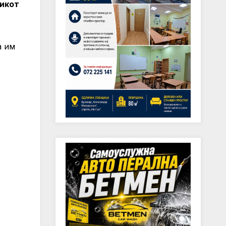
никот
а им