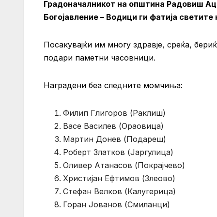
Градоначалникот на општина Радовиш Aцо
Богојавление – Водици ги фатија светите
Посакувајќи им многу здравје, среќа, бери
подари паметни часовници.
Наградени беа следните момчиња:
Филип Глигоров (Раклиш)
Васе Василев (Ораовица)
Мартин Донев (Подареш)
Роберт Златков (Јаргулица)
Оливер Атанасов (Покрајчево)
Христијан Ефтимов (Злеово)
Стефан Велков (Калугерица)
Горан Јованов (Смиланци)