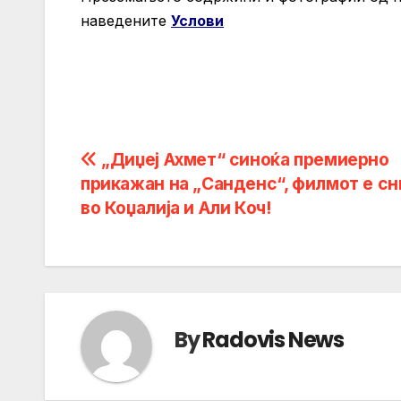
нaведените
Услови
Post
„Диџеј Ахмет“ синоќа премиерно
прикажан на „Санденс“, филмот е с
navigation
во Коџалија и Али Коч!
By
Radovis News