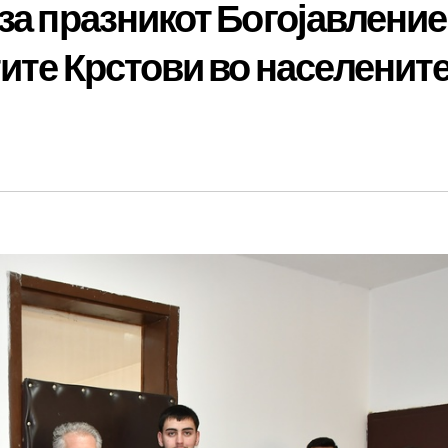
за празникот Богојавление
тите Крстови во населенит