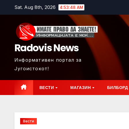
Skip
Sat. Aug 8th, 2026
4:53:50 AM
to
content
Radovis News
Информативен портал за
Југоистокот!
ВЕСТИ
МАГАЗИН
БИЛБОРД
Вести