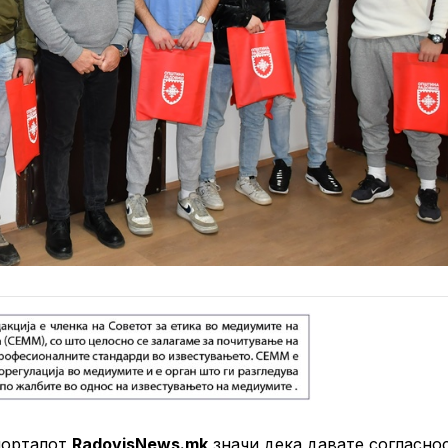
порталот
RadovisNews.mk
значи дека давате согласно