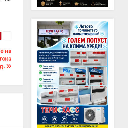
е на
тска
од.