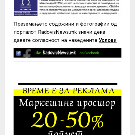
Преземањето содржини и фотографии од
порталот RadovisNews.mk значи дека
давате согласност на нaведените
Услови