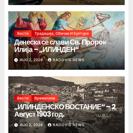
Вести
Традиција, Обичаи И Култура
Денеска се слави Св. Пророк
Илија – „ИЛИНДЕН“
AUG 2, 2026
RADOVIS NEWS
Вести
Времеплов
„ИЛИНДЕНСКО ВОСТАНИЕ“ – 2
Август 1903 год.
AUG 2, 2026
RADOVIS NEWS