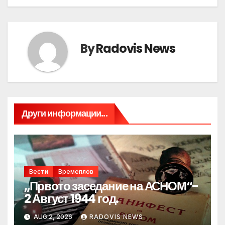
By
Radovis News
Други информации...
Вести
Времеплов
„Првото заседание на АСНОМ“-
2 Август 1944 год.
AUG 2, 2026
RADOVIS NEWS