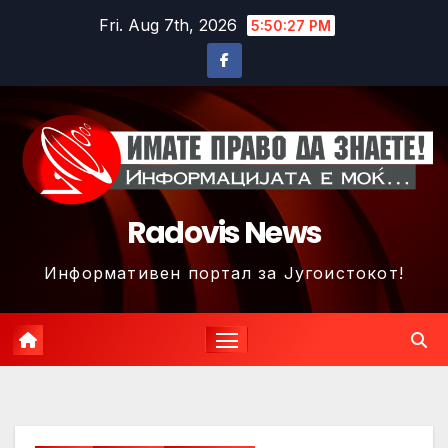
Skip
Fri. Aug 7th, 2026
5:50:30 PM
to
content
Radovis News
Информативен портал за Југоистокот!