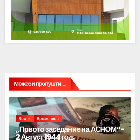
Можеби пропушти....
Вести
Времеплов
„Првото заседание на АСНОМ“-
2 Август 1944 год.