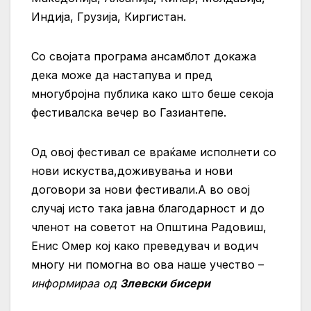
Индија, Грузија, Киргистан.
Со својата програма ансамблот докажа
дека може да настапува и пред
многубројна публика како што беше секоја
фестивалска вечер во Газиантепе.
Од овој фестивал се враќаме исполнети со
нови искуства,доживувања и нови
договори за нови фестивали.А во овој
случај исто така јавна благодарност и до
членот на советот на Општина Радовиш,
Енис Омер кој како преведувач и водич
многу ни помогна во ова наше учество –
информираа од
Злевски бисери