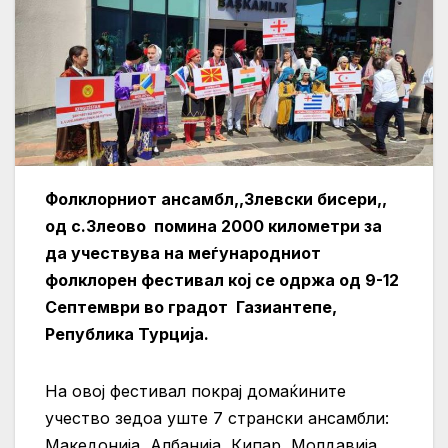
Фолклорниот ансамбл,,Злевски бисери,,
од с.Злеово помина 2000 километри за
да учествува на меѓународниот
фолклорен фестивал кој се одржа од 9-12
Септември во градот Газиантепе,
Република Турција.
На овој фестивал покрај домаќините
учество зедоа уште 7 странски ансамбли:
Македонија, Албанија, Кипар, Молдавија,