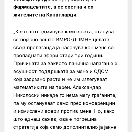
фармацевтите, а се сретна и со
жителите на Канатларци.
„Како што одминува кампањата, станува
се појасно зошто ВМРО-ДПМНЕ целата
своја пропаганда ја насочува кон мене со
пропаднати афери стари три години.
Причината за ваквото панично напаѓање е
всушност поддршката за мене и СДСМ
која забрзано расте и не им излегуваат
математиките на терен. Александар
Николоски никаде го нема меѓу граѓаните,
па му остануваат само прес конференции
и измислени афери против мене. Но, како
што еднаш кажав, ова е погрешна
стратегија која само дополнително ја јакне