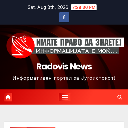
Skip
Sat. Aug 8th, 2026
7:28:39 PM
to
content
Radovis News
Информативен портал за Југоистокот!