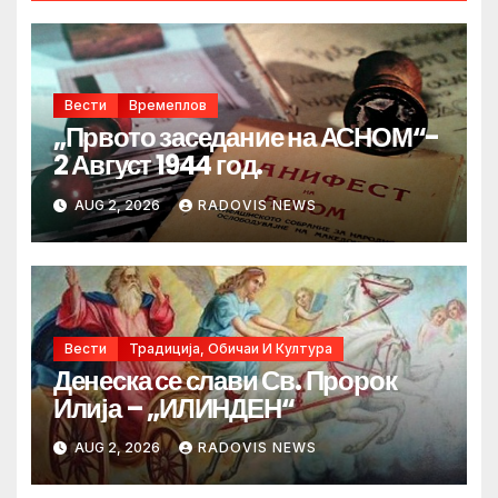
Вести
Времеплов
„Првото заседание на АСНОМ“-
2 Август 1944 год.
AUG 2, 2026
RADOVIS NEWS
Вести
Традиција, Обичаи И Култура
Денеска се слави Св. Пророк
Илија – „ИЛИНДЕН“
AUG 2, 2026
RADOVIS NEWS