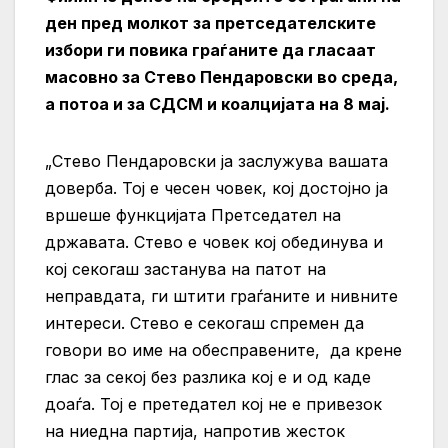
ден пред молкот за претседателските
избори ги повика граѓаните да гласаат
масовно за Стево Пендаровски во среда,
а потоа и за СДСМ и коалцијата на 8 мај.
„Стево Пендаровски ја заслужува вашата
доверба. Тој е чесен човек, кој достојно ја
вршеше функцијата Претседател на
државата. Стево е човек кој обединува и
кој секогаш застанува на патот на
неправдата, ги штити граѓаните и нивните
интереси. Стево е секогаш спремен да
говори во име на обесправените, да крене
глас за секој без разлика кој е и од каде
доаѓа. Тој е претедател кој не е привезок
на ниедна партија, напротив жесток