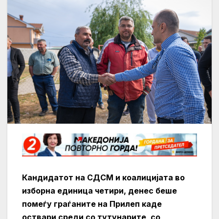
Кандидатот на СДСМ и коалицијата во
изборна единица четири, денес беше
помеѓу граѓаните на Прилеп каде
оствари среди со тутунарите, со