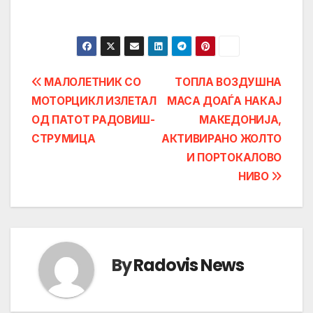
Post
МАЛОЛЕТНИК СО
ТОПЛА ВОЗДУШНА
МОТОРЦИКЛ ИЗЛЕТАЛ
МАСА ДОАЃА НАКАЈ
navigation
ОД ПАТОТ РАДОВИШ-
МАКЕДОНИЈА,
СТРУМИЦА
АКТИВИРАНО ЖОЛТО
И ПОРТОКАЛОВО
НИВО
By
Radovis News