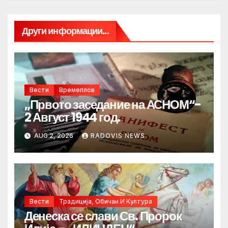
Други информации...
Вести
Времеплов
„Првото заседание на АСНОМ“-
2 Август 1944 год.
AUG 2, 2026
RADOVIS NEWS
Вести
Традиција, Обичаи И Култура
Денеска се слави Св. Пророк