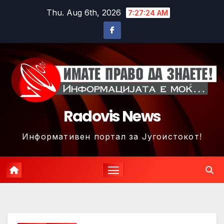
Skip
Thu. Aug 6th, 2026
7:27:27 AM
to
content
Radovis News
Информативен портал за Југоистокот!