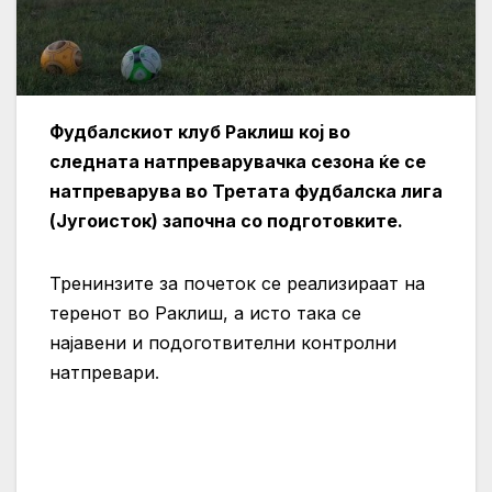
Фудбалскиот клуб Раклиш кој во
следната натпреварувачка сезона ќе се
натпреварува во Третата фудбалска лига
(Југоисток) започна со подготовките.
Тренинзите за почеток се реализираат на
теренот во Раклиш, а исто така се
најавени и подоготвителни контролни
натпревари
.