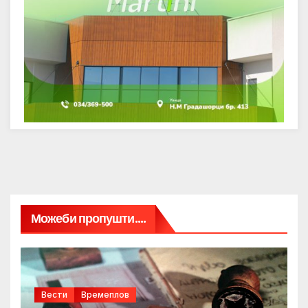
Можеби пропушти....
Вести
Времеплов