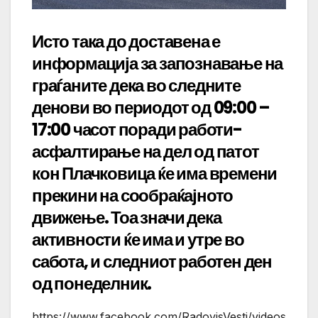
Исто така до доставена е
информација за запознавање на
граѓаните дека во следните
денови во периодот од 09:00 –
17:00 часот поради работи-
асфалтирање на дел од патот
кон Плачковица ќе има времени
прекини на сообраќајното
движење. Тоа значи дека
активности ќе има и утре во
сабота, и следниот работен ден
од понеделник.
https://www.facebook.com/RadovisVesti/videos