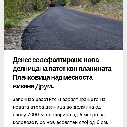
Денес се асфалтираше нова
делница на патот кон планината
Плачковица над месноста
викана Друм.
Започнаа работите и асфалтирањето на
новата втора делница во должина од
околу 7000 м. со ширина од 5 метри на
коловозот, со нов асфалтен слој од 6 см.