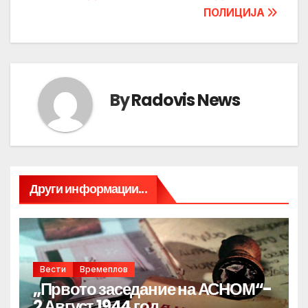
ПОЛИЦИЈА
By
Radovis News
Други информации...
Вести
Времеплов
„Првото заседание на АСНОМ“-
2 Август 1944 год.