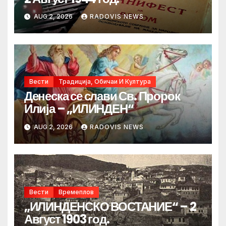
AUG 2, 2026
RADOVIS NEWS
Вести
Традиција, Обичаи И Култура
Денеска се слави Св. Пророк
Илија – „ИЛИНДЕН“
AUG 2, 2026
RADOVIS NEWS
Вести
Времеплов
„ИЛИНДЕНСКО ВОСТАНИЕ“ – 2
Август 1903 год.