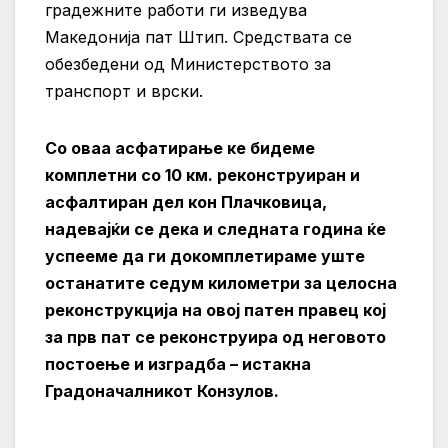
градежните работи ги изведува
Македонија пат Штип. Средствата се
обезбедени од Министерството за
транспорт и врски.
Со оваа асфатирање ке бидеме
комплетни со 10 км. реконструиран и
асфалтиран дел кон Плачковица,
надевајќи се дека и следната година ќе
успееме да ги докомплетираме уште
останатите седум километри за целосна
реконструкција на овој патен правец кој
за прв пат се реконструира од неговото
постоење и изградба – истакна
Градоначалникот Конзулов.