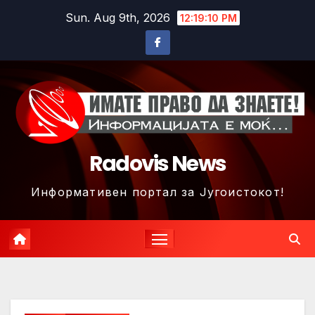
Skip
Sun. Aug 9th, 2026
12:19:13 PM
to
content
Radovis News
Информативен портал за Југоистокот!