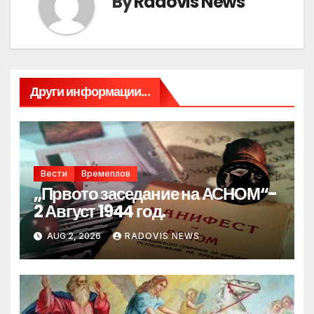
By
Radovis News
Други информации...
Вести
Времеплов
„Првото заседание на АСНОМ“-
2 Август 1944 год.
AUG 2, 2026
RADOVIS NEWS