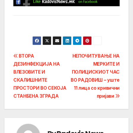
Post
ВТОРА
НЕПОЧИТУВАЊЕ НА
ДЕЗИНФЕКЦИЈА НА
МЕРКИТЕ И
navigation
ВЛЕЗОВИТЕ И
ПОЛИЦИСКИОТ ЧАС
СКАЛИШНИТЕ
ВО РАДОВИШ – уште
ПРОСТОРИ ВО СЕКОЈА
11 лица со кривични
СТАНБЕНА ЗГРАДА
пријави