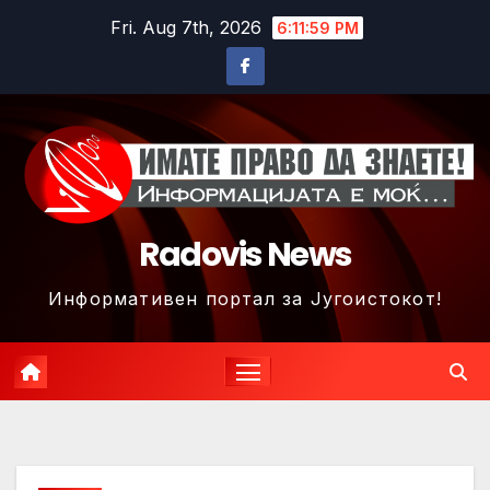
Skip
Fri. Aug 7th, 2026
6:12:02 PM
to
content
Radovis News
Информативен портал за Југоистокот!