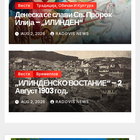
Вести
Традиција, Обичаи И Култура
Денеска се слави Св. Пророк
Илија – „ИЛИНДЕН“
AUG 2, 2026
RADOVIS NEWS
Вести
Времеплов
„ИЛИНДЕНСКО ВОСТАНИЕ“ – 2
Август 1903 год.
AUG 2, 2026
RADOVIS NEWS