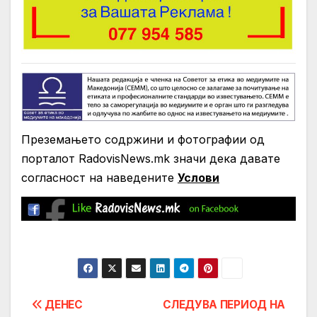
Преземањето содржини и фотографии од
порталот RadovisNews.mk значи дека давате
согласност на нaведените
Услови
Post
ДЕНЕС
СЛЕДУВА ПЕРИОД НА