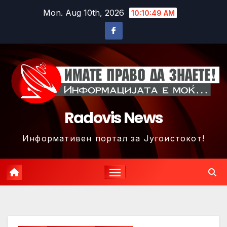
Skip
Mon. Aug 10th, 2026
10:10:51 AM
to
content
Radovis News
Информативен портал за Југоистокот!