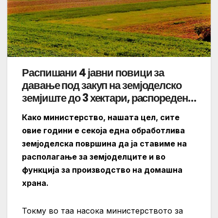
Распишани 4 јавни повици за
давање под закуп на земјоделско
земјиште до 3 хектари, распоредени
во 34 региони во 878 катастерски
Како министерство, нашата цел, сите
општини
овие години е секоја една обработлива
земјоделска површина да ја ставиме на
располагање за земјоделците и во
функција за производство на домашна
храна.
Токму во таа насока министерството за