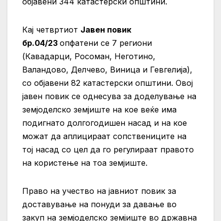
објавени 344 катастерски општини.
Кај четвртиот
Јавен повик
бр.04/23
опфатени се 7 региони
(Кавадарци, Росоман, Неготино,
Валандово, Делчево, Виница и Гевгелија),
со објавени 82 катастерски општини. Овој
јавен повик
се однесува за доделување на
земјоделско земјиште на кое веќе има
подигнато долгогодишен насад и на кое
можат да аплицираат сопствениците на
тој насад со цел да го регулираат правото
на користење на тоа земјиште.
Право на учество на јавниот повик за
доставување на понуди за давање во
закуп на земјоделско земјиште во државна