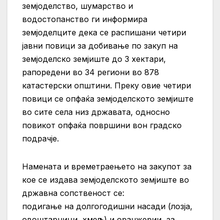
земјоделство, шумарство и
водостопанство ги информира
земјоделците дека се распишани четири
јавни повици за добивање по закуп на
земјоделско земјиште до 3 хектари,
рапоредени во 34 региони во 878
катастерски општини. Преку овие четири
повици се опфаќа земјоделското земјиште
во сите села низ државата, односно
повикот опфаќа површини вон градско
подрачје.
Намената и времетраењето на закупот за
кое се издава земјоделското земјиште во
државна сопственост се:
подигање на долгогодишни насади (лозја,
овоштарници, хмељ) и оранжерии, за