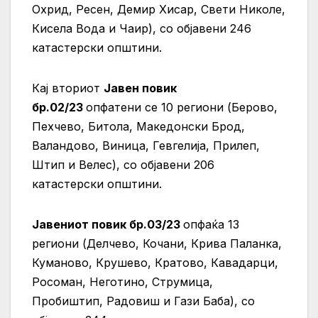
Охрид, Ресен, Демир Хисар, Свети Николе,
Кисела Вода и Чаир), со објавени 246
катастерски општини.
Кај вториот
Јавен повик
бр.02/23
опфатени се 10 региони (Берово,
Пехчево, Битола, Македонски Брод,
Валандово, Виница, Гевгелија, Прилеп,
Штип и Велес), со објавени 206
катастерски општини.
Јавениот повик бр.03/23
опфаќа 13
региони (Делчево, Кочани, Крива Паланка,
Куманово, Крушево, Кратово, Кавадарци,
Росоман, Неготино, Струмица,
Пробиштип, Радовиш и Гази Баба), со