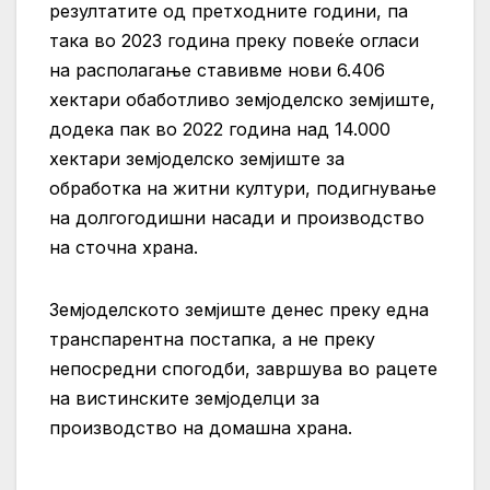
резултатите од претходните години, па
така во 2023 година преку повеќе огласи
на располагање ставивме нови 6.406
хектари обаботливо земјоделско земјиште,
додека пак во 2022 година над 14.000
хектари земјоделско земјиште за
обработка на
житни култури, подигнување
на долгогодишни насади и производство
на сточна храна.
Земјоделското земјиште денес
преку една
транспарентна постапка, а не преку
непосредни спогодби,
завршува во рацете
на вистинските земјоделци за
производство на домашна храна.