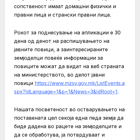
сопственост имаат домашни физички и
правни лица и странски правни лица.
Рокот за поднесување на апликации е 30
дена од денот на распишувањето на
јавните повици, а заинтересираните
земјоделци повеќе информации за
повиците можат да видат на веб страната
на министерството, во делот јавни
повици
https://www.mzsv.gov.mk/ListEvents.a
spx?IdLanguage=1&p=1&News=3&IdRoot=1
.
Нашата посветеност во остварувањето на
поставената цел секоја една педа земја да
биде дадена во рацете на земјоделците и
да се обработува, ја потврдуваат и