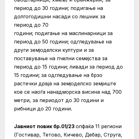
период до 30 години;
подигање на
долгогодишни насади со лешник за
период до 70
години; подигање на маслинарници за
период до 50 години; одгледување на
други земјоделски култури и за
поставување на пчелни семејства за
период до 15 години; ливади за период до
15 години; за одгледување на брзо
растечки дрвја на земјоделско земјиште
кое се наоѓа нанадморска висина над 700
метри, за периодот до 30 години и
рибници до 20 години.
Јавниот повик бр.01/23
опфаќа 11 региони
(Гостивар, Тетово, Кичево, Дебар, Струга,