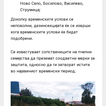
Ново Село, Босилово, Василево,
Струмица
;
Доколку временските услови се
неповолни, дезинсекцијата ќе се изврши
кога временските услови ќе бидат
подобрени.
Се известуваат сопствениците на пчелни
семејства да преземат соодветни мерки за
заштита, односно да ги затворат истите
во најавениот временски период.