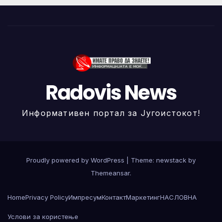
Radovis News
Информативен портал за Југоистокот!
Proudly powered by WordPress
|
Theme: newstack by
Themeansar
.
Home
Privacy Policy
Импресум
Контакт
Маркетинг
НАСЛОВНА
Услови за користење