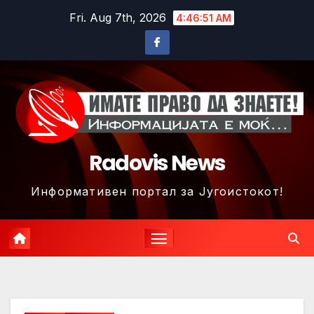
Skip
Fri. Aug 7th, 2026
4:46:54 AM
to
content
Radovis News
Информативен портал за Југоистокот!