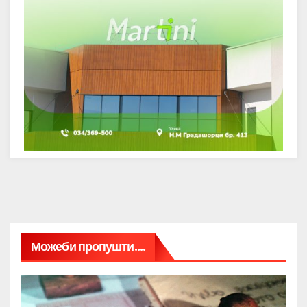
Можеби пропушти....