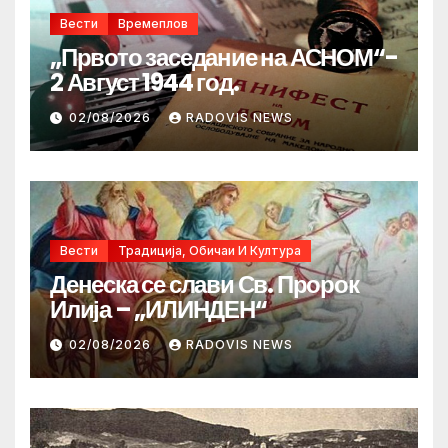
Вести
Времеплов
„Првото заседание на АСНОМ“-
2 Август 1944 год.
02/08/2026
RADOVIS NEWS
Вести
Традиција, Обичаи И Култура
Денеска се слави Св. Пророк
Илија – „ИЛИНДЕН“
02/08/2026
RADOVIS NEWS