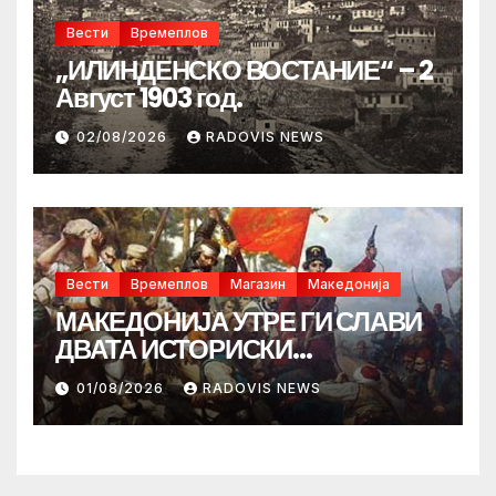
Вести
Времеплов
„ИЛИНДЕНСКО ВОСТАНИЕ“ – 2
Август 1903 год.
02/08/2026
RADOVIS NEWS
Вести
Времеплов
Магазин
Македонија
МАКЕДОНИЈА УТРЕ ГИ СЛАВИ
ДВАТА ИСТОРИСКИ
ИЛИНДЕНА!
01/08/2026
RADOVIS NEWS