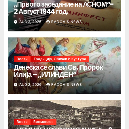
„Првото заседание на АСНОМ“-
2 Август 1944 год.
AUG 2, 2026
RADOVIS NEWS
Вести
Традиција, Обичаи И Култура
Денеска се слави Св. Пророк
Илија – „ИЛИНДЕН“
AUG 2, 2026
RADOVIS NEWS
Вести
Времеплов