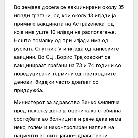
Во земјава досега се вакцинирани околу 35
илјади граѓани, од кои околу 13 илјади ја
примиле вакцината на Астраzенека, од
која има уште 10 илјади на располагање.
Нешто помалку од три илјади има од
руската Спутник-V и илјада од кинеските
вакцини. Во СЦ „Борис Трајковски“ се
вакцинираат граѓани на 73 и 74 години со
поредуцирани термини од претходните
денови, бидејќи често доаѓаат со
придружба.
Министерот за здравство Венко Филипче
пред неколку дена ја оцени како стабилна
состојбата во болниците и рече дека нема
некој голем и неконтролиран наплив на
пациенти во сите јавно-здравствени