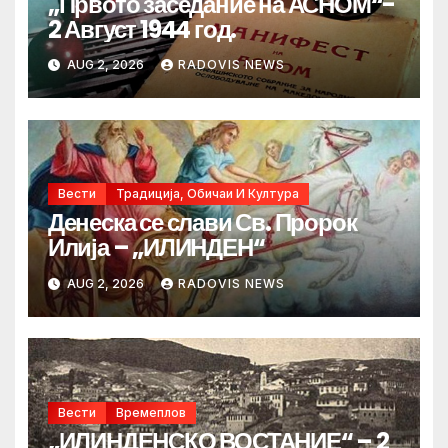
„Првото заседание на АСНОМ“-
2 Август 1944 год.
AUG 2, 2026
RADOVIS NEWS
Вести
Традиција, Обичаи И Култура
Денеска се слави Св. Пророк
Илија – „ИЛИНДЕН“
AUG 2, 2026
RADOVIS NEWS
Вести
Времеплов
„ИЛИНДЕНСКО ВОСТАНИЕ“ – 2