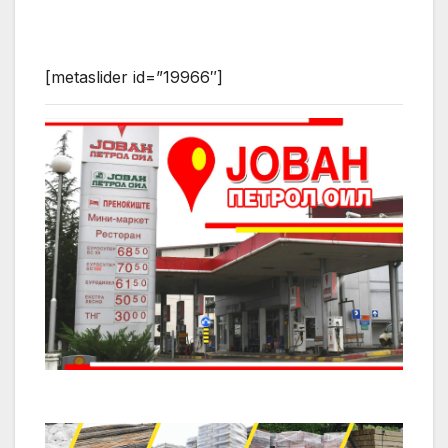
[metaslider id=”19966″]