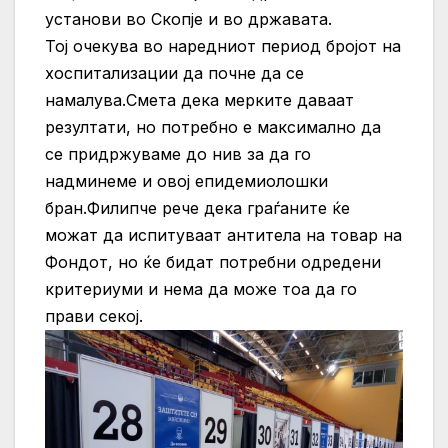
установи во Скопје и во државата.
Тој очекува во наредниот период бројот на
хоспитализации да почне да се
намалува.Смета дека мерките даваат
резултати, но потребно е максимално да
се придржуваме до нив за да го
надминеме и овој епидемиолошки
бран.Филипче рече дека граѓаните ќе
можат да испитуваат антитела на товар на
Фондот, но ќе бидат потребни одредени
критериуми и нема да може тоа да го
прави секој.