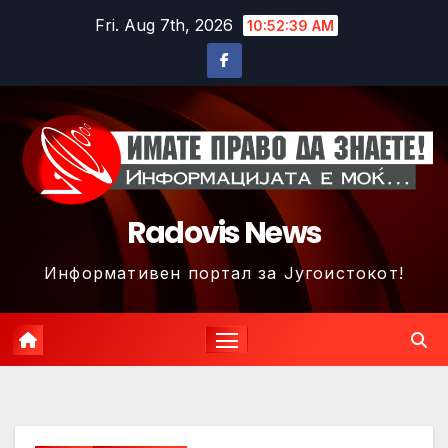
Skip
Fri. Aug 7th, 2026
10:52:42 AM
to
content
Radovis News
Информативен портал за Југоистокот!