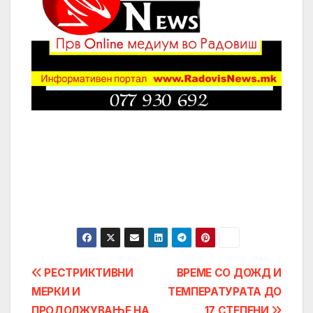
Post
РЕСТРИКТИВНИ
ВРЕМЕ СО ДОЖД И
МЕРКИ И
ТЕМПЕРАТУРАТА ДО
navigation
ПРОДОЛЖУВАЊЕ НА
17 СТЕПЕНИ