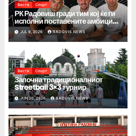
Вести
Спорт
РК Радовиш гради тим кој ќе ги
исполни поставените амбиции.
Наскоро започнува
JUL 9, 2026
RADOVIS NEWS
подготвителен период
Вести
Спорт
Започна традиционалниот
Streetball 3×3 турнир
JUN 20, 2026
RADOVIS NEWS