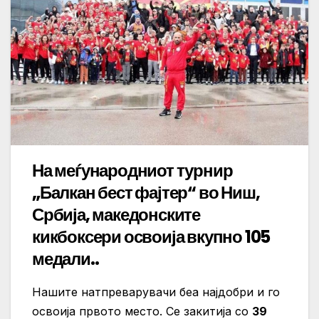
На меѓународниот турнир
„
Балкан
бест
фајтер
“ во Ниш,
Србија,
македонските
кикбоксери
освоија вкупно 105
медали..
Нашите натпреварувачи беа најдобри и го
освоија првото место. Се закитија со
39