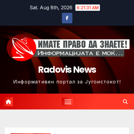
Skip
Sat. Aug 8th, 2026
6:21:34 AM
to
content
Radovis News
Информативен портал за Југоистокот!