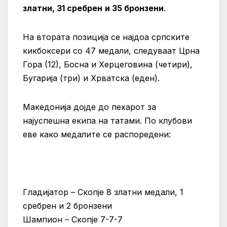
златни
, 31
сребрен
и
35
бронзени
.
На втората позиција се најдоа српските
кикбоксери со 47 медали, следуваат Црна
Гора (12), Босна и Херцеговина (четири),
Бугарија (три) и Хрватска (еден).
Македонија дојде до пехарот за
најуспешна екипа на татами. По клубови
еве како медалите се распоредени:
Гладијатор – Скопје 8 златни медали, 1
сребрен и 2 бронзени
Шампион – Скопје 7-7-7